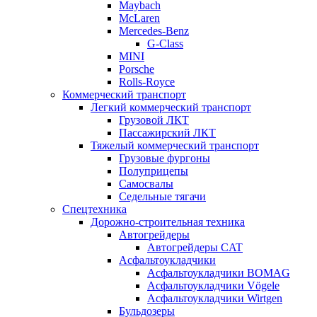
Maybach
McLaren
Mercedes-Benz
G-Class
MINI
Porsche
Rolls-Royce
Коммерческий транспорт
Легкий коммерческий транспорт
Грузовой ЛКТ
Пассажирский ЛКТ
Тяжелый коммерческий транспорт
Грузовые фургоны
Полуприцепы
Самосвалы
Седельные тягачи
Спецтехника
Дорожно-строительная техника
Автогрейдеры
Автогрейдеры CAT
Асфальтоукладчики
Асфальтоукладчики BOMAG
Асфальтоукладчики Vögele
Асфальтоукладчики Wirtgen
Бульдозеры