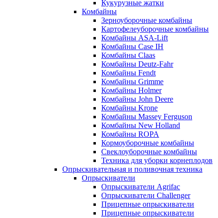
Кукурузные жатки
Комбайны
Зерноуборочные комбайны
Картофелеуборочные комбайны
Комбайны ASA-Lift
Комбайны Case IH
Комбайны Claas
Комбайны Deutz-Fahr
Комбайны Fendt
Комбайны Grimme
Комбайны Holmer
Комбайны John Deere
Комбайны Krone
Комбайны Massey Ferguson
Комбайны New Holland
Комбайны ROPA
Кормоуборочные комбайны
Свеклоуборочные комбайны
Техника для уборки корнеплодов
Опрыскивательная и поливочная техника
Опрыскиватели
Опрыскиватели Agrifac
Опрыскиватели Challenger
Прицепные опрыскиватели
Прицепные опрыскиватели