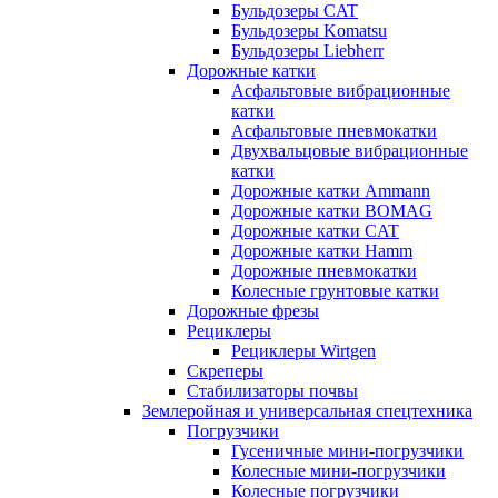
Бульдозеры CAT
Бульдозеры Komatsu
Бульдозеры Liebherr
Дорожные катки
Асфальтовые вибрационные
катки
Асфальтовые пневмокатки
Двухвальцовые вибрационные
катки
Дорожные катки Ammann
Дорожные катки BOMAG
Дорожные катки CAT
Дорожные катки Hamm
Дорожные пневмокатки
Колесные грунтовые катки
Дорожные фрезы
Рециклеры
Рециклеры Wirtgen
Скреперы
Стабилизаторы почвы
Землеройная и универсальная спецтехника
Погрузчики
Гусеничные мини-погрузчики
Колесные мини-погрузчики
Колесные погрузчики