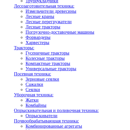
Трубоукладчики
Лесозаготовительная техника:
Измельчители древесины
Лесные краны
Лесные перегружатели
Лесные тракторы
Погрузочно-доставочные машины
Форвардеры
Харвестеры
Тракторы:
Гусеничные тракторы
Колесные тракторы
Компактные тракторы
Универсальные тракторы
Посевная техника:
Зерновые сеялки
Сажалки
Сеялки
Уборочная техника:
Жатки
Комбайны
Опрыскивательная и поливочная техника:
Опрыскиватели
Почвообрабатывающая техника:
Комбинированные агрегаты