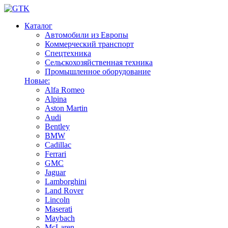
Каталог
Автомобили из Европы
Коммерческий транспорт
Спецтехника
Сельскохозяйственная техника
Промышленное оборудование
Новые:
Alfa Romeo
Alpina
Aston Martin
Audi
Bentley
BMW
Cadillac
Ferrari
GMC
Jaguar
Lamborghini
Land Rover
Lincoln
Maserati
Maybach
McLaren