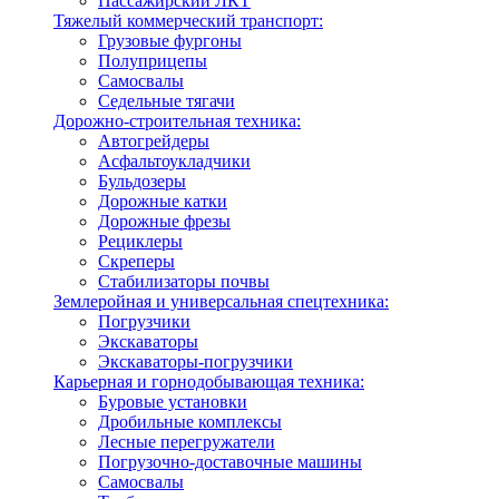
Пассажирский ЛКТ
Тяжелый коммерческий транспорт:
Грузовые фургоны
Полуприцепы
Самосвалы
Седельные тягачи
Дорожно-строительная техника:
Автогрейдеры
Асфальтоукладчики
Бульдозеры
Дорожные катки
Дорожные фрезы
Рециклеры
Скреперы
Стабилизаторы почвы
Землеройная и универсальная спецтехника:
Погрузчики
Экскаваторы
Экскаваторы-погрузчики
Карьерная и горнодобывающая техника:
Буровые установки
Дробильные комплексы
Лесные перегружатели
Погрузочно-доставочные машины
Самосвалы