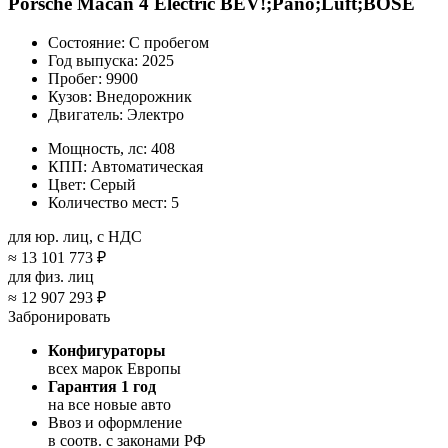
Porsche Macan 4 Electric BEV!;Pano;Luft;BOSE
Состояние:
С пробегом
Год выпуска:
2025
Пробег:
9900
Кузов:
Внедорожник
Двигатель:
Электро
Мощность, лс:
408
КПП:
Автоматическая
Цвет:
Серый
Количество мест:
5
для юр. лиц, с НДС
≈
13 101 773 ₽
для физ. лиц
≈
12 907 293 ₽
Забронировать
Конфигураторы
всех марок Европы
Гарантия 1 год
на все новые авто
Ввоз и оформление
в соотв. с законами РФ