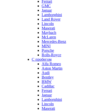
Ferrari
GMC
Jaguar
Lamborghini
Land Rover
Lincoln
Maserati
Maybach
McLaren
Mercedes-Benz
MINI
Porsche
Rolls-Royce
С пробегом
Alfa Romeo
Aston Martin
Audi
Bentley
BMW
Cadillac
Ferrari
Jaguar
Lamborghini
Lincoln
Maserati