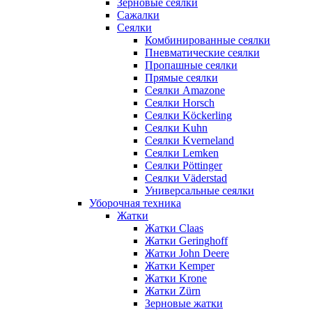
Зерновые сеялки
Сажалки
Сеялки
Комбинированные сеялки
Пневматические сеялки
Пропашные сеялки
Прямые сеялки
Сеялки Amazone
Сеялки Horsch
Сеялки Köckerling
Сеялки Kuhn
Сеялки Kverneland
Сеялки Lemken
Сеялки Pöttinger
Сеялки Väderstad
Универсальные сеялки
Уборочная техника
Жатки
Жатки Claas
Жатки Geringhoff
Жатки John Deere
Жатки Kemper
Жатки Krone
Жатки Zürn
Зерновые жатки