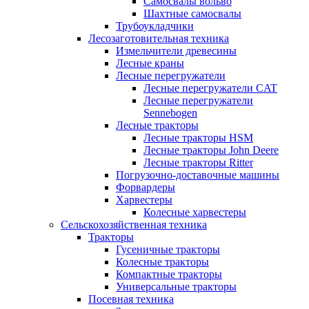
Самосвалы вольво
Шахтные самосвалы
Трубоукладчики
Лесозаготовительная техника
Измельчители древесины
Лесные краны
Лесные перегружатели
Лесные перегружатели CAT
Лесные перегружатели
Sennebogen
Лесные тракторы
Лесные тракторы HSM
Лесные тракторы John Deere
Лесные тракторы Ritter
Погрузочно-доставочные машины
Форвардеры
Харвестеры
Колесные харвестеры
Сельскохозяйственная техника
Тракторы
Гусеничные тракторы
Колесные тракторы
Компактные тракторы
Универсальные тракторы
Посевная техника