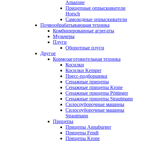
Amazone
Прицепные опрыскиватели
Horsch
Самоходные опрыскиватели
Почвообрабатывающая техника
Комбинированные агрегаты
Мульчеры
Плуги
Оборотные плуги
Другое
Кормозаготовительная техника
Косилки
Косилки Kemper
Пресс-подборщики
Сенажные прицепы
Сенажные прицепы Krone
Сенажные прицепы Pöttinger
Сенажные прицепы Strautmann
Силосоуборочные машины
Силосоуборочные машины
Strautmann
Прицепы
Прицепы Annaburger
Прицепы Fendt
Прицепы Krone