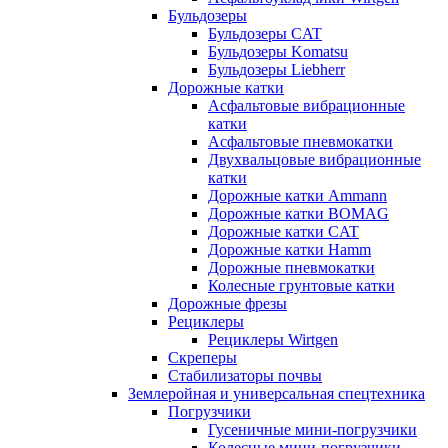
Бульдозеры
Бульдозеры CAT
Бульдозеры Komatsu
Бульдозеры Liebherr
Дорожные катки
Асфальтовые вибрационные
катки
Асфальтовые пневмокатки
Двухвальцовые вибрационные
катки
Дорожные катки Ammann
Дорожные катки BOMAG
Дорожные катки CAT
Дорожные катки Hamm
Дорожные пневмокатки
Колесные грунтовые катки
Дорожные фрезы
Рециклеры
Рециклеры Wirtgen
Скреперы
Стабилизаторы почвы
Землеройная и универсальная спецтехника
Погрузчики
Гусеничные мини-погрузчики
Колесные мини-погрузчики