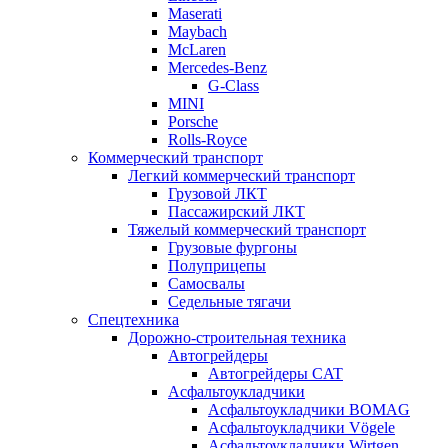
Maserati
Maybach
McLaren
Mercedes-Benz
G-Class
MINI
Porsche
Rolls-Royce
Коммерческий транспорт
Легкий коммерческий транспорт
Грузовой ЛКТ
Пассажирский ЛКТ
Тяжелый коммерческий транспорт
Грузовые фургоны
Полуприцепы
Самосвалы
Седельные тягачи
Спецтехника
Дорожно-строительная техника
Автогрейдеры
Автогрейдеры CAT
Асфальтоукладчики
Асфальтоукладчики BOMAG
Асфальтоукладчики Vögele
Асфальтоукладчики Wirtgen