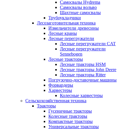
Самосвалы Hydrema
Самосвалы вольво
Шахтные самосвалы
Трубоукладчики
Лесозаготовительная техника
Измельчители древесины
Лесные краны
Лесные перегружатели
Лесные перегружатели CAT
Лесные перегружатели
Sennebogen
Лесные тракторы
Лесные тракторы HSM
Лесные тракторы John Deere
Лесные тракторы Ritter
Погрузочно-доставочные машины
Форвардеры
Харвестеры
Колесные харвестеры
Сельскохозяйственная техника
Тракторы
Гусеничные тракторы
Колесные тракторы
Компактные тракторы
Универсальные тракторы