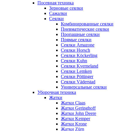
Посевная техника
Зерновые сеялки
Сажалки
Сеялки
Комбинированные сеялки
Пневматические сеялки
Пропашные сеялки
Прямые сеялки
Сеялки Amazone
Сеялки Horsch
Сеялки Köckerling
Сеялки Kuhn
Сеялки Kverneland
Сеялки Lemken
Сеялки Pöttinger
Сеялки Väderstad
Универсальные сеялки
Уборочная техника
Жатки
Жатки Claas
Жатки Geringhoff
Жатки John Deere
Жатки Kemper
Жатки Krone
Жатки Zürn