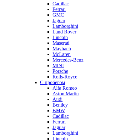
Cadillac
Ferrari
GMC
Jaguar
Lamborghini
Land Rover
Lincoln
Maserati
Maybach
McLaren
Mercedes-Benz
MINI
Porsche
Rolls-Royce
С пробегом
Alfa Romeo
Aston Martin
Audi
Bentley
BMW
Cadillac
Ferrari
Jaguar
Lamborghini
Lincoln