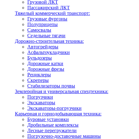
Грузовой ЛКТ
Пассажирский ЛКТ
Тяжелый коммерческий транспорт:
Грузовые фургоны
Полуприцепы
Самосвалы
Седельные тягачи
Дорожно-строительная техника:
Автогрейдеры
Асфальтоукладчики
Бульдозеры
Дорожные катки
Дорожные фрезы
Рециклеры
Скреперы
Стабилизаторы почвы
Землеройная и универсальная спецтехника:
Погрузчики
Экскаваторы
Экскаваторы-погрузчики
Карьерная и горнодобывающая техника:
Буровые установки
Дробильные комплексы
Лесные перегружатели
Погрузочно-доставочные машины