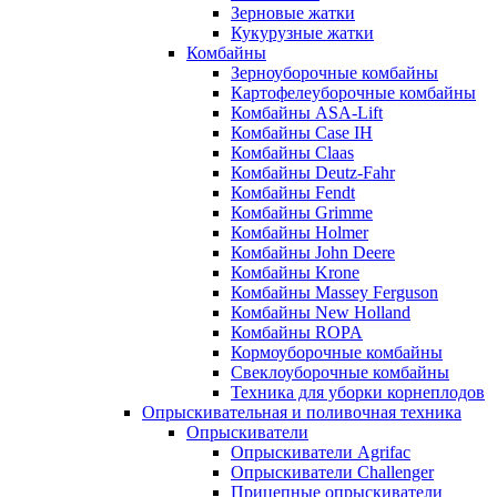
Зерновые жатки
Кукурузные жатки
Комбайны
Зерноуборочные комбайны
Картофелеуборочные комбайны
Комбайны ASA-Lift
Комбайны Case IH
Комбайны Claas
Комбайны Deutz-Fahr
Комбайны Fendt
Комбайны Grimme
Комбайны Holmer
Комбайны John Deere
Комбайны Krone
Комбайны Massey Ferguson
Комбайны New Holland
Комбайны ROPA
Кормоуборочные комбайны
Свеклоуборочные комбайны
Техника для уборки корнеплодов
Опрыскивательная и поливочная техника
Опрыскиватели
Опрыскиватели Agrifac
Опрыскиватели Challenger
Прицепные опрыскиватели