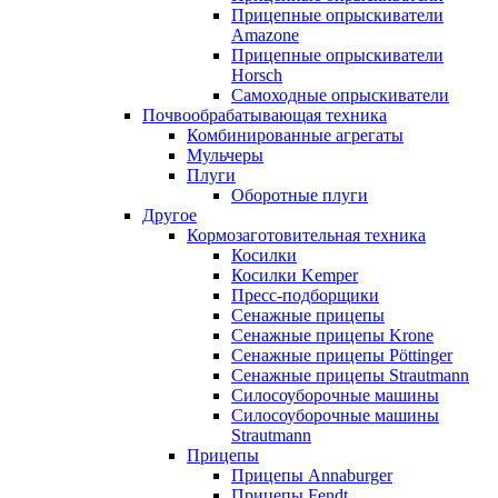
Прицепные опрыскиватели
Amazone
Прицепные опрыскиватели
Horsch
Самоходные опрыскиватели
Почвообрабатывающая техника
Комбинированные агрегаты
Мульчеры
Плуги
Оборотные плуги
Другое
Кормозаготовительная техника
Косилки
Косилки Kemper
Пресс-подборщики
Сенажные прицепы
Сенажные прицепы Krone
Сенажные прицепы Pöttinger
Сенажные прицепы Strautmann
Силосоуборочные машины
Силосоуборочные машины
Strautmann
Прицепы
Прицепы Annaburger
Прицепы Fendt