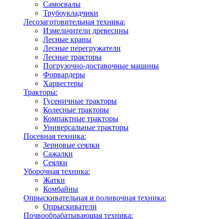
Самосвалы
Трубоукладчики
Лесозаготовительная техника:
Измельчители древесины
Лесные краны
Лесные перегружатели
Лесные тракторы
Погрузочно-доставочные машины
Форвардеры
Харвестеры
Тракторы:
Гусеничные тракторы
Колесные тракторы
Компактные тракторы
Универсальные тракторы
Посевная техника:
Зерновые сеялки
Сажалки
Сеялки
Уборочная техника:
Жатки
Комбайны
Опрыскивательная и поливочная техника:
Опрыскиватели
Почвообрабатывающая техника: