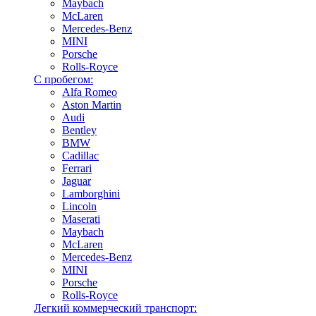
Maybach
McLaren
Mercedes-Benz
MINI
Porsche
Rolls-Royce
С пробегом:
Alfa Romeo
Aston Martin
Audi
Bentley
BMW
Cadillac
Ferrari
Jaguar
Lamborghini
Lincoln
Maserati
Maybach
McLaren
Mercedes-Benz
MINI
Porsche
Rolls-Royce
Легкий коммерческий транспорт: