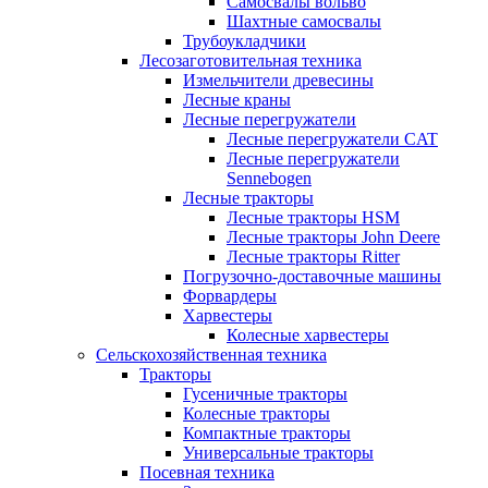
Самосвалы вольво
Шахтные самосвалы
Трубоукладчики
Лесозаготовительная техника
Измельчители древесины
Лесные краны
Лесные перегружатели
Лесные перегружатели CAT
Лесные перегружатели
Sennebogen
Лесные тракторы
Лесные тракторы HSM
Лесные тракторы John Deere
Лесные тракторы Ritter
Погрузочно-доставочные машины
Форвардеры
Харвестеры
Колесные харвестеры
Сельскохозяйственная техника
Тракторы
Гусеничные тракторы
Колесные тракторы
Компактные тракторы
Универсальные тракторы
Посевная техника