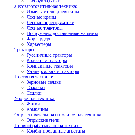
Трубоукладчики
Лесозаготовительная техника:
Измельчители древесины
Лесные краны
Лесные перегружатели
Лесные тракторы
Погрузочно-доставочные машины
Форвардеры
Харвестеры
Тракторы:
Гусеничные тракторы
Колесные тракторы
Компактные тракторы
Универсальные тракторы
Посевная техника:
Зерновые сеялки
Сажалки
Сеялки
Уборочная техника:
Жатки
Комбайны
Опрыскивательная и поливочная техника:
Опрыскиватели
Почвообрабатывающая техника:
Комбинированные агрегаты