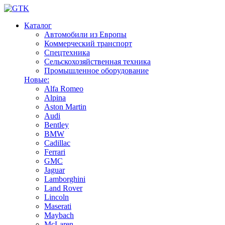
Каталог
Автомобили из Европы
Коммерческий транспорт
Спецтехника
Сельскохозяйственная техника
Промышленное оборудование
Новые:
Alfa Romeo
Alpina
Aston Martin
Audi
Bentley
BMW
Cadillac
Ferrari
GMC
Jaguar
Lamborghini
Land Rover
Lincoln
Maserati
Maybach
McLaren