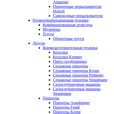
Amazone
Прицепные опрыскиватели
Horsch
Самоходные опрыскиватели
Почвообрабатывающая техника
Комбинированные агрегаты
Мульчеры
Плуги
Оборотные плуги
Другое
Кормозаготовительная техника
Косилки
Косилки Kemper
Пресс-подборщики
Сенажные прицепы
Сенажные прицепы Krone
Сенажные прицепы Pöttinger
Сенажные прицепы Strautmann
Силосоуборочные машины
Силосоуборочные машины
Strautmann
Прицепы
Прицепы Annaburger
Прицепы Fendt
Прицепы Krone