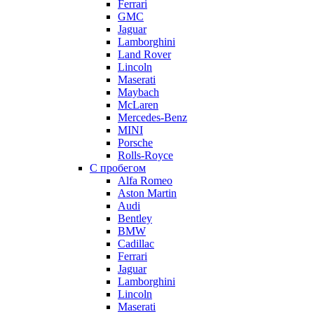
Ferrari
GMC
Jaguar
Lamborghini
Land Rover
Lincoln
Maserati
Maybach
McLaren
Mercedes-Benz
MINI
Porsche
Rolls-Royce
С пробегом
Alfa Romeo
Aston Martin
Audi
Bentley
BMW
Cadillac
Ferrari
Jaguar
Lamborghini
Lincoln
Maserati