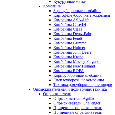
Кукурузные жатки
Комбайны
Зерноуборочные комбайны
Картофелеуборочные комбайны
Комбайны ASA-Lift
Комбайны Case IH
Комбайны Claas
Комбайны Deutz-Fahr
Комбайны Fendt
Комбайны Grimme
Комбайны Holmer
Комбайны John Deere
Комбайны Krone
Комбайны Massey Ferguson
Комбайны New Holland
Комбайны ROPA
Кормоуборочные комбайны
Свеклоуборочные комбайны
Техника для уборки корнеплодов
Опрыскивательная и поливочная техника
Опрыскиватели
Опрыскиватели Agrifac
Опрыскиватели Challenger
Прицепные опрыскиватели
Прицепные опрыскиватели