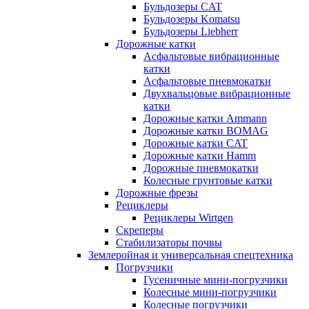
Бульдозеры CAT
Бульдозеры Komatsu
Бульдозеры Liebherr
Дорожные катки
Асфальтовые вибрационные
катки
Асфальтовые пневмокатки
Двухвальцовые вибрационные
катки
Дорожные катки Ammann
Дорожные катки BOMAG
Дорожные катки CAT
Дорожные катки Hamm
Дорожные пневмокатки
Колесные грунтовые катки
Дорожные фрезы
Рециклеры
Рециклеры Wirtgen
Скреперы
Стабилизаторы почвы
Землеройная и универсальная спецтехника
Погрузчики
Гусеничные мини-погрузчики
Колесные мини-погрузчики
Колесные погрузчики