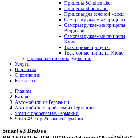
Прицепы Schuitemaker
Прицепы Strautmann
Прицепы для зеленой массы
Саморазгружаемые прицепы
Саморазгружаемые прицепы
Bergmann
Саморазгружаемые прицепы
Krone
Тракторные прицепы
Тракторные прицепы Krone
Промышленное оборудование
Услуги
Партнеры
О компании
Контакты
Главная
Каталог
Автомобили из Германии
Автомобили с пробегом из Германии
Smart с пробегом из Германии
Smart #3 с пробегом из Германии
Smart #3 Brabus
BRABUS*LED*HUD*Pano*Kamera*Navi*Sitzh*