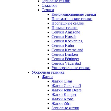
Зерновые сеялки
Сажалки
Сеялки
Комбинированные сеялки
Пневматические сеялки
Пропашные сеялки
Прямые сеялки
Сеялки Amazone
Сеялки Horsch
Сеялки Köckerling
Сеялки Kuhn
Сеялки Kverneland
Сеялки Lemken
Сеялки Pöttinger
Сеялки Väderstad
Универсальные сеялки
Уборочная техника
Жатки
Жатки Claas
Жатки Geringhoff
Жатки John Deere
Жатки Kemper
Жатки Krone
Жатки Zürn
Зерновые жатки