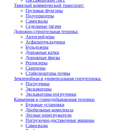
Пассажирский ЛКТ
Тяжелый коммерческий транспорт:
Грузовые фургоны
Полуприцепы
Самосвалы
Седельные тягачи
Дорожно-строительная техника:
Автогрейдеры
Асфальтоукладчики
Бульдозеры
Дорожные катки
Дорожные фрезы
Рециклеры
Скреперы
Стабилизаторы почвы
Землеройная и универсальная спецтехника:
Погрузчики
Экскаваторы
Экскаваторы-погрузчики
Карьерная и горнодобывающая техника:
Буровые установки
Дробильные комплексы
Лесные перегружатели
Погрузочно-доставочные машины
Самосвалы