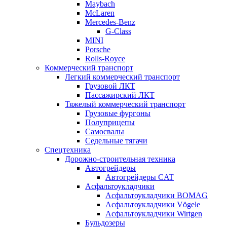
Maybach
McLaren
Mercedes-Benz
G-Class
MINI
Porsche
Rolls-Royce
Коммерческий транспорт
Легкий коммерческий транспорт
Грузовой ЛКТ
Пассажирский ЛКТ
Тяжелый коммерческий транспорт
Грузовые фургоны
Полуприцепы
Самосвалы
Седельные тягачи
Спецтехника
Дорожно-строительная техника
Автогрейдеры
Автогрейдеры CAT
Асфальтоукладчики
Асфальтоукладчики BOMAG
Асфальтоукладчики Vögele
Асфальтоукладчики Wirtgen
Бульдозеры