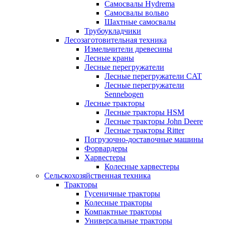
Самосвалы Hydrema
Самосвалы вольво
Шахтные самосвалы
Трубоукладчики
Лесозаготовительная техника
Измельчители древесины
Лесные краны
Лесные перегружатели
Лесные перегружатели CAT
Лесные перегружатели
Sennebogen
Лесные тракторы
Лесные тракторы HSM
Лесные тракторы John Deere
Лесные тракторы Ritter
Погрузочно-доставочные машины
Форвардеры
Харвестеры
Колесные харвестеры
Сельскохозяйственная техника
Тракторы
Гусеничные тракторы
Колесные тракторы
Компактные тракторы
Универсальные тракторы