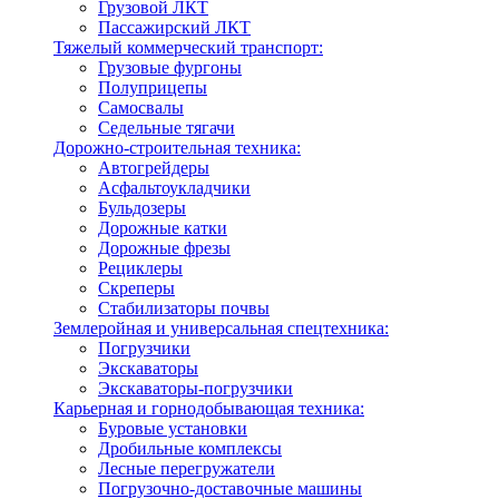
Грузовой ЛКТ
Пассажирский ЛКТ
Тяжелый коммерческий транспорт:
Грузовые фургоны
Полуприцепы
Самосвалы
Седельные тягачи
Дорожно-строительная техника:
Автогрейдеры
Асфальтоукладчики
Бульдозеры
Дорожные катки
Дорожные фрезы
Рециклеры
Скреперы
Стабилизаторы почвы
Землеройная и универсальная спецтехника:
Погрузчики
Экскаваторы
Экскаваторы-погрузчики
Карьерная и горнодобывающая техника:
Буровые установки
Дробильные комплексы
Лесные перегружатели
Погрузочно-доставочные машины