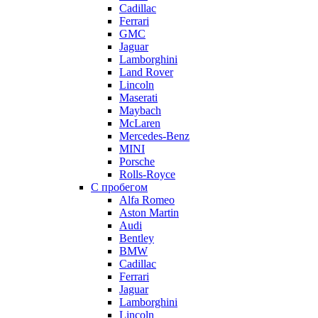
Cadillac
Ferrari
GMC
Jaguar
Lamborghini
Land Rover
Lincoln
Maserati
Maybach
McLaren
Mercedes-Benz
MINI
Porsche
Rolls-Royce
С пробегом
Alfa Romeo
Aston Martin
Audi
Bentley
BMW
Cadillac
Ferrari
Jaguar
Lamborghini
Lincoln