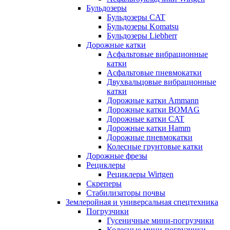
Бульдозеры
Бульдозеры CAT
Бульдозеры Komatsu
Бульдозеры Liebherr
Дорожные катки
Асфальтовые вибрационные
катки
Асфальтовые пневмокатки
Двухвальцовые вибрационные
катки
Дорожные катки Ammann
Дорожные катки BOMAG
Дорожные катки CAT
Дорожные катки Hamm
Дорожные пневмокатки
Колесные грунтовые катки
Дорожные фрезы
Рециклеры
Рециклеры Wirtgen
Скреперы
Стабилизаторы почвы
Землеройная и универсальная спецтехника
Погрузчики
Гусеничные мини-погрузчики
Колесные мини-погрузчики