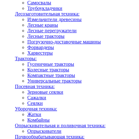
Самосвалы
Трубоукладчики
Лесозаготовительная техника:
Измельчители древесины
Лесные краны
Лесные перегружатели
Лесные тракторы
Погрузочно-доставочные машины
Форвардеры
Харвестеры
Тракторы:
Гусеничные тракторы
Колесные тракторы
Компактные тракторы
Универсальные тракторы
Посевная техника:
Зерновые сеялки
Сажалки
Сеялки
Уборочная техника:
Жатки
Комбайны
Опрыскивательная и поливочная техника:
Опрыскиватели
Почвообрабатывающая техника: