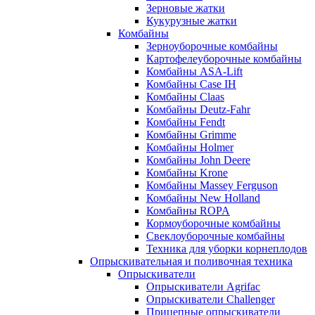
Зерновые жатки
Кукурузные жатки
Комбайны
Зерноуборочные комбайны
Картофелеуборочные комбайны
Комбайны ASA-Lift
Комбайны Case IH
Комбайны Claas
Комбайны Deutz-Fahr
Комбайны Fendt
Комбайны Grimme
Комбайны Holmer
Комбайны John Deere
Комбайны Krone
Комбайны Massey Ferguson
Комбайны New Holland
Комбайны ROPA
Кормоуборочные комбайны
Свеклоуборочные комбайны
Техника для уборки корнеплодов
Опрыскивательная и поливочная техника
Опрыскиватели
Опрыскиватели Agrifac
Опрыскиватели Challenger
Прицепные опрыскиватели