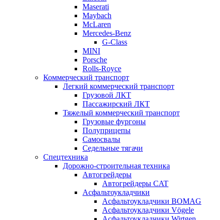
Maserati
Maybach
McLaren
Mercedes-Benz
G-Class
MINI
Porsche
Rolls-Royce
Коммерческий транспорт
Легкий коммерческий транспорт
Грузовой ЛКТ
Пассажирский ЛКТ
Тяжелый коммерческий транспорт
Грузовые фургоны
Полуприцепы
Самосвалы
Седельные тягачи
Спецтехника
Дорожно-строительная техника
Автогрейдеры
Автогрейдеры CAT
Асфальтоукладчики
Асфальтоукладчики BOMAG
Асфальтоукладчики Vögele
Асфальтоукладчики Wirtgen