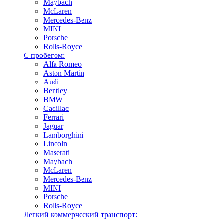
Maybach
McLaren
Mercedes-Benz
MINI
Porsche
Rolls-Royce
С пробегом:
Alfa Romeo
Aston Martin
Audi
Bentley
BMW
Cadillac
Ferrari
Jaguar
Lamborghini
Lincoln
Maserati
Maybach
McLaren
Mercedes-Benz
MINI
Porsche
Rolls-Royce
Легкий коммерческий транспорт: