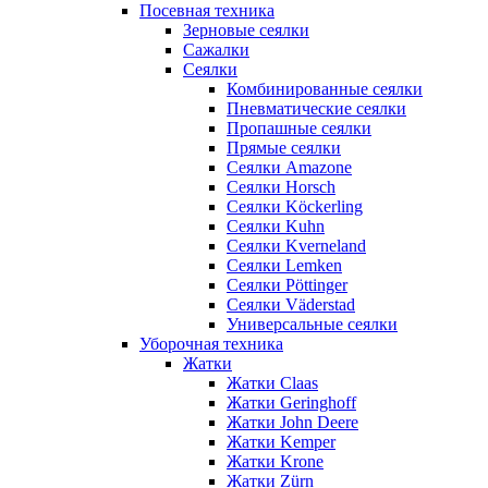
Посевная техника
Зерновые сеялки
Сажалки
Сеялки
Комбинированные сеялки
Пневматические сеялки
Пропашные сеялки
Прямые сеялки
Сеялки Amazone
Сеялки Horsch
Сеялки Köckerling
Сеялки Kuhn
Сеялки Kverneland
Сеялки Lemken
Сеялки Pöttinger
Сеялки Väderstad
Универсальные сеялки
Уборочная техника
Жатки
Жатки Claas
Жатки Geringhoff
Жатки John Deere
Жатки Kemper
Жатки Krone
Жатки Zürn