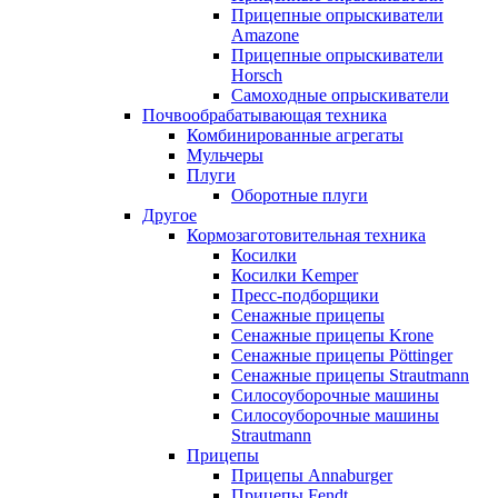
Прицепные опрыскиватели
Amazone
Прицепные опрыскиватели
Horsch
Самоходные опрыскиватели
Почвообрабатывающая техника
Комбинированные агрегаты
Мульчеры
Плуги
Оборотные плуги
Другое
Кормозаготовительная техника
Косилки
Косилки Kemper
Пресс-подборщики
Сенажные прицепы
Сенажные прицепы Krone
Сенажные прицепы Pöttinger
Сенажные прицепы Strautmann
Силосоуборочные машины
Силосоуборочные машины
Strautmann
Прицепы
Прицепы Annaburger
Прицепы Fendt