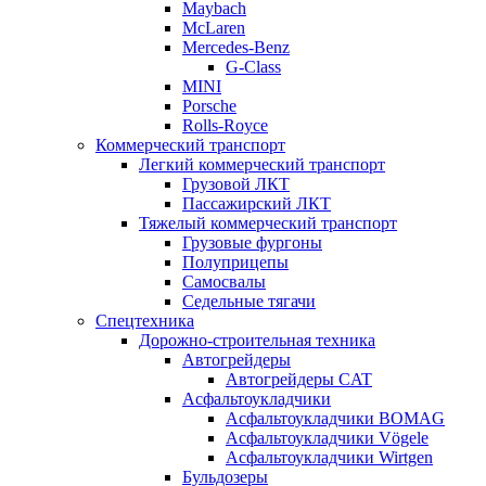
Maybach
McLaren
Mercedes-Benz
G-Class
MINI
Porsche
Rolls-Royce
Коммерческий транспорт
Легкий коммерческий транспорт
Грузовой ЛКТ
Пассажирский ЛКТ
Тяжелый коммерческий транспорт
Грузовые фургоны
Полуприцепы
Самосвалы
Седельные тягачи
Спецтехника
Дорожно-строительная техника
Автогрейдеры
Автогрейдеры CAT
Асфальтоукладчики
Асфальтоукладчики BOMAG
Асфальтоукладчики Vögele
Асфальтоукладчики Wirtgen
Бульдозеры