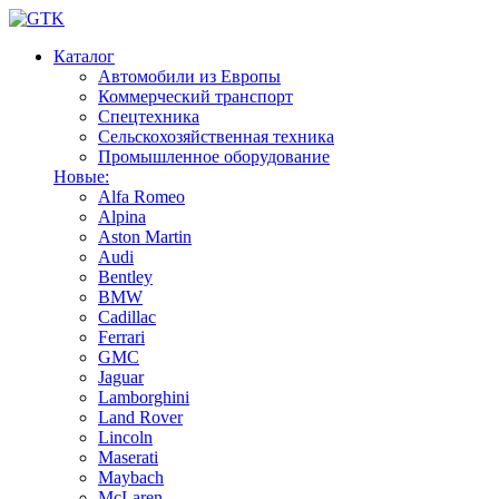
Каталог
Автомобили из Европы
Коммерческий транспорт
Спецтехника
Сельскохозяйственная техника
Промышленное оборудование
Новые:
Alfa Romeo
Alpina
Aston Martin
Audi
Bentley
BMW
Cadillac
Ferrari
GMC
Jaguar
Lamborghini
Land Rover
Lincoln
Maserati
Maybach
McLaren