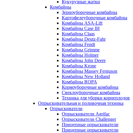
Кукурузные жатки
Комбайны
Зерноуборочные комбайны
Картофелеуборочные комбайны
Комбайны ASA-Lift
Комбайны Case IH
Комбайны Claas
Комбайны Deutz-Fahr
Комбайны Fendt
Комбайны Grimme
Комбайны Holmer
Комбайны John Deere
Комбайны Krone
Комбайны Massey Ferguson
Комбайны New Holland
Комбайны ROPA
Кормоуборочные комбайны
Свеклоуборочные комбайны
Техника для уборки корнеплодов
Опрыскивательная и поливочная техника
Опрыскиватели
Опрыскиватели Agrifac
Опрыскиватели Challenger
Прицепные опрыскиватели
Прицепные опрыскиватели