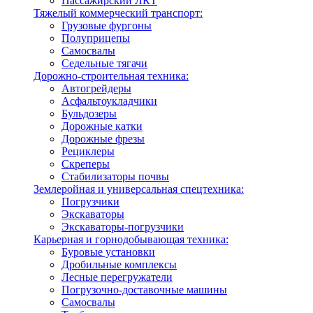
Пассажирский ЛКТ
Тяжелый коммерческий транспорт:
Грузовые фургоны
Полуприцепы
Самосвалы
Седельные тягачи
Дорожно-строительная техника:
Автогрейдеры
Асфальтоукладчики
Бульдозеры
Дорожные катки
Дорожные фрезы
Рециклеры
Скреперы
Стабилизаторы почвы
Землеройная и универсальная спецтехника:
Погрузчики
Экскаваторы
Экскаваторы-погрузчики
Карьерная и горнодобывающая техника:
Буровые установки
Дробильные комплексы
Лесные перегружатели
Погрузочно-доставочные машины
Самосвалы