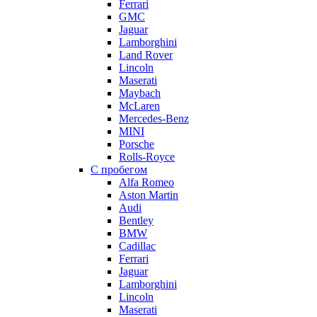
Ferrari
GMC
Jaguar
Lamborghini
Land Rover
Lincoln
Maserati
Maybach
McLaren
Mercedes-Benz
MINI
Porsche
Rolls-Royce
С пробегом
Alfa Romeo
Aston Martin
Audi
Bentley
BMW
Cadillac
Ferrari
Jaguar
Lamborghini
Lincoln
Maserati