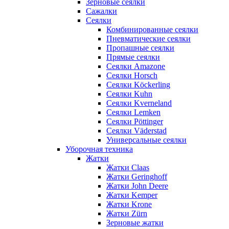
Зерновые сеялки
Сажалки
Сеялки
Комбинированные сеялки
Пневматические сеялки
Пропашные сеялки
Прямые сеялки
Сеялки Amazone
Сеялки Horsch
Сеялки Köckerling
Сеялки Kuhn
Сеялки Kverneland
Сеялки Lemken
Сеялки Pöttinger
Сеялки Väderstad
Универсальные сеялки
Уборочная техника
Жатки
Жатки Claas
Жатки Geringhoff
Жатки John Deere
Жатки Kemper
Жатки Krone
Жатки Zürn
Зерновые жатки