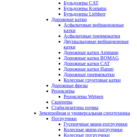
Бульдозеры CAT
Бульдозеры Komatsu
Бульдозеры Liebherr
Дорожные катки
Асфальтовые вибрационные
катки
Асфальтовые пневмокатки
Двухвальцовые вибрационные
катки
Дорожные катки Ammann
Дорожные катки BOMAG
Дорожные катки CAT
Дорожные катки Hamm
Дорожные пневмокатки
Колесные грунтовые катки
Дорожные фрезы
Рециклеры
Рециклеры Wirtgen
Скреперы
Стабилизаторы почвы
Землеройная и универсальная спецтехника
Погрузчики
Гусеничные мини-погрузчики
Колесные мини-погрузчики
Колесные погрузчики