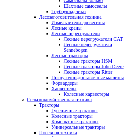
Самосвалы вольво
Шахтные самосвалы
Трубоукладчики
Лесозаготовительная техника
Измельчители древесины
Лесные краны
Лесные перегружатели
Лесные перегружатели CAT
Лесные перегружатели
Sennebogen
Лесные тракторы
Лесные тракторы HSM
Лесные тракторы John Deere
Лесные тракторы Ritter
Погрузочно-доставочные машины
Форвардеры
Харвестеры
Колесные харвестеры
Сельскохозяйственная техника
Тракторы
Гусеничные тракторы
Колесные тракторы
Компактные тракторы
Универсальные тракторы
Посевная техника