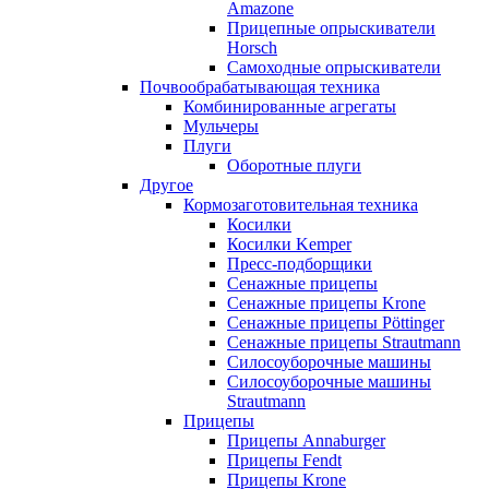
Amazone
Прицепные опрыскиватели
Horsch
Самоходные опрыскиватели
Почвообрабатывающая техника
Комбинированные агрегаты
Мульчеры
Плуги
Оборотные плуги
Другое
Кормозаготовительная техника
Косилки
Косилки Kemper
Пресс-подборщики
Сенажные прицепы
Сенажные прицепы Krone
Сенажные прицепы Pöttinger
Сенажные прицепы Strautmann
Силосоуборочные машины
Силосоуборочные машины
Strautmann
Прицепы
Прицепы Annaburger
Прицепы Fendt
Прицепы Krone