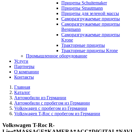
Прицепы Schuitemaker
Прицепы Strautmann
Прицепы для зеленой массы
Саморазгружаемые прицепы
Саморазгружаемые прицепы
Bergmann
Саморазгружаемые прицепы
Krone
Тракторные прицепы
Тракторные прицепы Krone
Промышленное оборудование
Услуги
Партнеры
О компании
Контакты
Главная
Каталог
Автомобили из Германии
Автомобили с пробегом из Германии
Volkswagen с пробегом из Германии
Volkswagen T-Roc с пробегом из Германии
Volkswagen T-Roc R-
Line*MASSAGE*KAMERA*ACC*DIGITAL*NAV