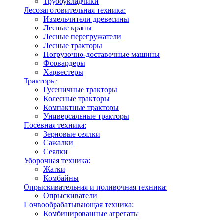
Трубоукладчики
Лесозаготовительная техника:
Измельчители древесины
Лесные краны
Лесные перегружатели
Лесные тракторы
Погрузочно-доставочные машины
Форвардеры
Харвестеры
Тракторы:
Гусеничные тракторы
Колесные тракторы
Компактные тракторы
Универсальные тракторы
Посевная техника:
Зерновые сеялки
Сажалки
Сеялки
Уборочная техника:
Жатки
Комбайны
Опрыскивательная и поливочная техника:
Опрыскиватели
Почвообрабатывающая техника:
Комбинированные агрегаты