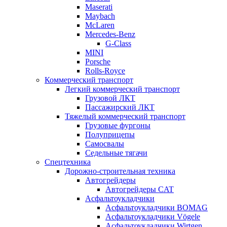
Maserati
Maybach
McLaren
Mercedes-Benz
G-Class
MINI
Porsche
Rolls-Royce
Коммерческий транспорт
Легкий коммерческий транспорт
Грузовой ЛКТ
Пассажирский ЛКТ
Тяжелый коммерческий транспорт
Грузовые фургоны
Полуприцепы
Самосвалы
Седельные тягачи
Спецтехника
Дорожно-строительная техника
Автогрейдеры
Автогрейдеры CAT
Асфальтоукладчики
Асфальтоукладчики BOMAG
Асфальтоукладчики Vögele
Асфальтоукладчики Wirtgen