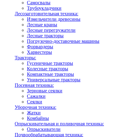
Самосвалы
Трубоукладчики
Лесозаготовительная техника:
Измельчители древесины
Лесные краны
Лесные перегружатели
Лесные тракторы
Погрузочно-доставочные машины
Форвардеры
Харвестеры
Тракторы:
Гусеничные тракторы
Колесные тракторы
Компактные тракторы
Универсальные тракторы
Посевная техника:
Зерновые сеялки
Сажалки
Сеялки
Уборочная техника:
Жатки
Комбайны
Опрыскивательная и поливочная техника:
Опрыскиватели
Почвообрабатывающая техника: