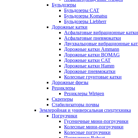
Бульдозеры
Бульдозеры CAT
Бульдозеры Komatsu
Бульдозеры Liebherr
Дорожные катки
Асфальтовые вибрационные катки
Асфальтовые пневмокатки
Двухвальцовые вибрационные кат
Дорожные катки Ammann
Дорожные катки BOMAG
Дорожные катки CAT
Дорожные катки Hamm
Дорожные пневмокатки
Колесные грунтовые катки
Дорожные фрезы
Рециклеры
Рециклеры Wirtgen
Скреперы
Стабилизаторы почвы
Землеройная и универсальная спецтехника
Погрузчики
Гусеничные мини-погрузчики
Колесные мини-погрузчики
Колесные погрузчики
Погрузчики Bobcat