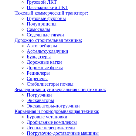
Грузовой ЛКТ
Пассажирский ЛКТ
Тяжелый коммерческий транспорт:
Грузовые фургоны
Полуприцепы
Самосвалы
Седельные тягачи
Дорожно-строительная техника:
Автогрейдеры
Асфальтоукладчики
Бульдозеры
Дорожные катки
Дорожные фрезы
Рециклеры
Скреперы
Стабилизаторы почвы
Землеройная и универсальная спецтехника:
Погрузчики
Экскаваторы
Экскаваторы-погрузчики
Карьерная и горнодобывающая техника:
Буровые установки
Дробильные комплексы
Лесные перегружатели
Погрузочно-доставочные машины