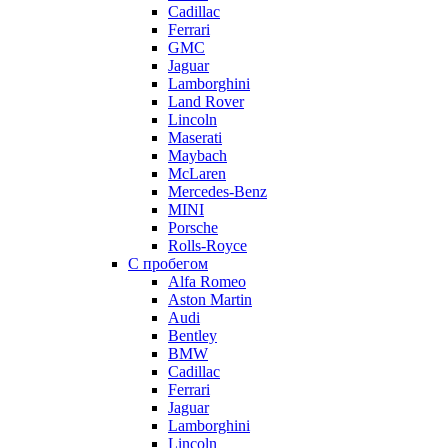
Cadillac
Ferrari
GMC
Jaguar
Lamborghini
Land Rover
Lincoln
Maserati
Maybach
McLaren
Mercedes-Benz
MINI
Porsche
Rolls-Royce
С пробегом
Alfa Romeo
Aston Martin
Audi
Bentley
BMW
Cadillac
Ferrari
Jaguar
Lamborghini
Lincoln