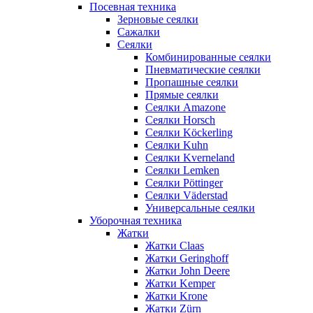
Посевная техника
Зерновые сеялки
Сажалки
Сеялки
Комбинированные сеялки
Пневматические сеялки
Пропашные сеялки
Прямые сеялки
Сеялки Amazone
Сеялки Horsch
Сеялки Köckerling
Сеялки Kuhn
Сеялки Kverneland
Сеялки Lemken
Сеялки Pöttinger
Сеялки Väderstad
Универсальные сеялки
Уборочная техника
Жатки
Жатки Claas
Жатки Geringhoff
Жатки John Deere
Жатки Kemper
Жатки Krone
Жатки Zürn