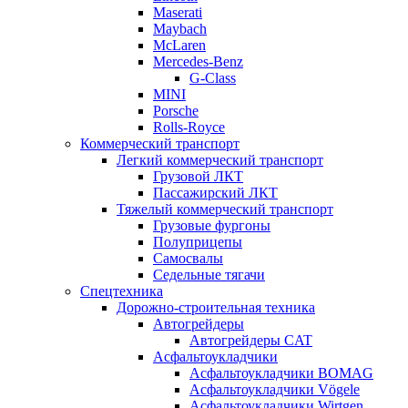
Maserati
Maybach
McLaren
Mercedes-Benz
G-Class
MINI
Porsche
Rolls-Royce
Коммерческий транспорт
Легкий коммерческий транспорт
Грузовой ЛКТ
Пассажирский ЛКТ
Тяжелый коммерческий транспорт
Грузовые фургоны
Полуприцепы
Самосвалы
Седельные тягачи
Спецтехника
Дорожно-строительная техника
Автогрейдеры
Автогрейдеры CAT
Асфальтоукладчики
Асфальтоукладчики BOMAG
Асфальтоукладчики Vögele
Асфальтоукладчики Wirtgen