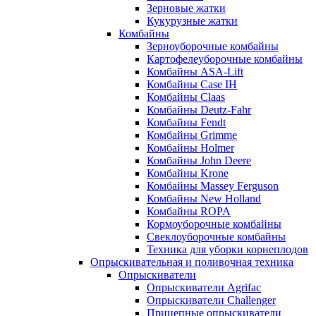
Зерновые жатки
Кукурузные жатки
Комбайны
Зерноуборочные комбайны
Картофелеуборочные комбайны
Комбайны ASA-Lift
Комбайны Case IH
Комбайны Claas
Комбайны Deutz-Fahr
Комбайны Fendt
Комбайны Grimme
Комбайны Holmer
Комбайны John Deere
Комбайны Krone
Комбайны Massey Ferguson
Комбайны New Holland
Комбайны ROPA
Кормоуборочные комбайны
Свеклоуборочные комбайны
Техника для уборки корнеплодов
Опрыскивательная и поливочная техника
Опрыскиватели
Опрыскиватели Agrifac
Опрыскиватели Challenger
Прицепные опрыскиватели