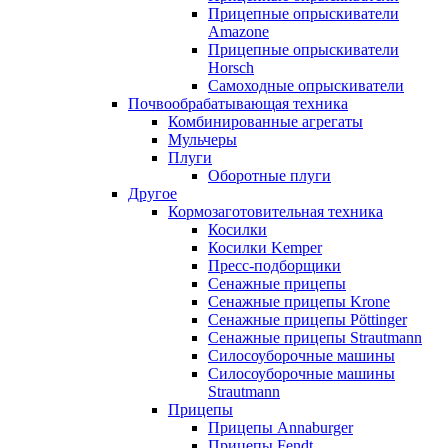
Прицепные опрыскиватели
Amazone
Прицепные опрыскиватели
Horsch
Самоходные опрыскиватели
Почвообрабатывающая техника
Комбинированные агрегаты
Мульчеры
Плуги
Оборотные плуги
Другое
Кормозаготовительная техника
Косилки
Косилки Kemper
Пресс-подборщики
Сенажные прицепы
Сенажные прицепы Krone
Сенажные прицепы Pöttinger
Сенажные прицепы Strautmann
Силосоуборочные машины
Силосоуборочные машины
Strautmann
Прицепы
Прицепы Annaburger
Прицепы Fendt