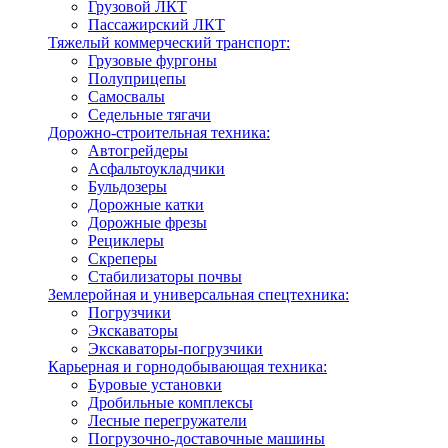
Грузовой ЛКТ
Пассажирский ЛКТ
Тяжелый коммерческий транспорт:
Грузовые фургоны
Полуприцепы
Самосвалы
Седельные тягачи
Дорожно-строительная техника:
Автогрейдеры
Асфальтоукладчики
Бульдозеры
Дорожные катки
Дорожные фрезы
Рециклеры
Скреперы
Стабилизаторы почвы
Землеройная и универсальная спецтехника:
Погрузчики
Экскаваторы
Экскаваторы-погрузчики
Карьерная и горнодобывающая техника:
Буровые установки
Дробильные комплексы
Лесные перегружатели
Погрузочно-доставочные машины