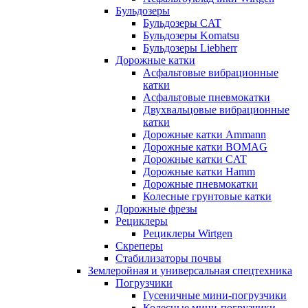
Бульдозеры
Бульдозеры CAT
Бульдозеры Komatsu
Бульдозеры Liebherr
Дорожные катки
Асфальтовые вибрационные
катки
Асфальтовые пневмокатки
Двухвальцовые вибрационные
катки
Дорожные катки Ammann
Дорожные катки BOMAG
Дорожные катки CAT
Дорожные катки Hamm
Дорожные пневмокатки
Колесные грунтовые катки
Дорожные фрезы
Рециклеры
Рециклеры Wirtgen
Скреперы
Стабилизаторы почвы
Землеройная и универсальная спецтехника
Погрузчики
Гусеничные мини-погрузчики
Колесные мини-погрузчики