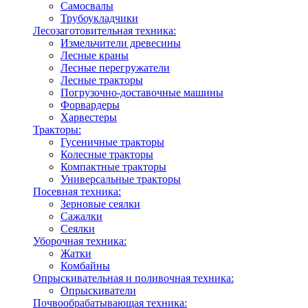
Самосвалы
Трубоукладчики
Лесозаготовительная техника:
Измельчители древесины
Лесные краны
Лесные перегружатели
Лесные тракторы
Погрузочно-доставочные машины
Форвардеры
Харвестеры
Тракторы:
Гусеничные тракторы
Колесные тракторы
Компактные тракторы
Универсальные тракторы
Посевная техника:
Зерновые сеялки
Сажалки
Сеялки
Уборочная техника:
Жатки
Комбайны
Опрыскивательная и поливочная техника:
Опрыскиватели
Почвообрабатывающая техника: