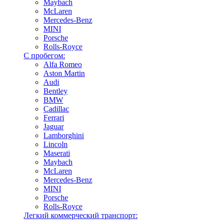
Maybach
McLaren
Mercedes-Benz
MINI
Porsche
Rolls-Royce
С пробегом:
Alfa Romeo
Aston Martin
Audi
Bentley
BMW
Cadillac
Ferrari
Jaguar
Lamborghini
Lincoln
Maserati
Maybach
McLaren
Mercedes-Benz
MINI
Porsche
Rolls-Royce
Легкий коммерческий транспорт: