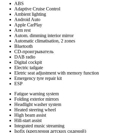
ABS
Adaptive Cruise Control
Ambient lighting
Android Auto
Apple CarPlay
Arm rest
Autom. dimming interior mirror
Automatic climatisation, 2 zones
Bluetooth
CD-проигрыватель
DAB radio
Digital cockpit
Electric tailgate
Eletric seat adjustment with memory function
Emergency tyre repair kit
ESP
Fatigue warning system
Folding exterior mirrors
Headlight washer system
Heated steering wheel
High beam assist
Hill-start assist
Integrated music streaming
Isofix (крепления детских сидений)