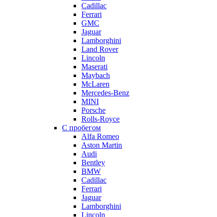
Cadillac
Ferrari
GMC
Jaguar
Lamborghini
Land Rover
Lincoln
Maserati
Maybach
McLaren
Mercedes-Benz
MINI
Porsche
Rolls-Royce
С пробегом
Alfa Romeo
Aston Martin
Audi
Bentley
BMW
Cadillac
Ferrari
Jaguar
Lamborghini
Lincoln