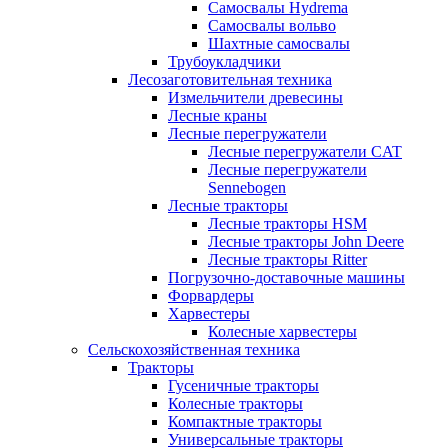
Самосвалы Hydrema
Самосвалы вольво
Шахтные самосвалы
Трубоукладчики
Лесозаготовительная техника
Измельчители древесины
Лесные краны
Лесные перегружатели
Лесные перегружатели CAT
Лесные перегружатели
Sennebogen
Лесные тракторы
Лесные тракторы HSM
Лесные тракторы John Deere
Лесные тракторы Ritter
Погрузочно-доставочные машины
Форвардеры
Харвестеры
Колесные харвестеры
Сельскохозяйственная техника
Тракторы
Гусеничные тракторы
Колесные тракторы
Компактные тракторы
Универсальные тракторы