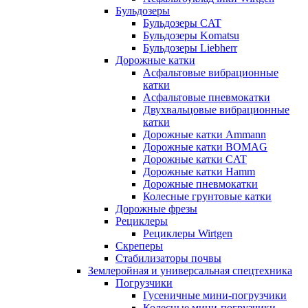
Бульдозеры
Бульдозеры CAT
Бульдозеры Komatsu
Бульдозеры Liebherr
Дорожные катки
Асфальтовые вибрационные
катки
Асфальтовые пневмокатки
Двухвальцовые вибрационные
катки
Дорожные катки Ammann
Дорожные катки BOMAG
Дорожные катки CAT
Дорожные катки Hamm
Дорожные пневмокатки
Колесные грунтовые катки
Дорожные фрезы
Рециклеры
Рециклеры Wirtgen
Скреперы
Стабилизаторы почвы
Землеройная и универсальная спецтехника
Погрузчики
Гусеничные мини-погрузчики
Колесные мини-погрузчики