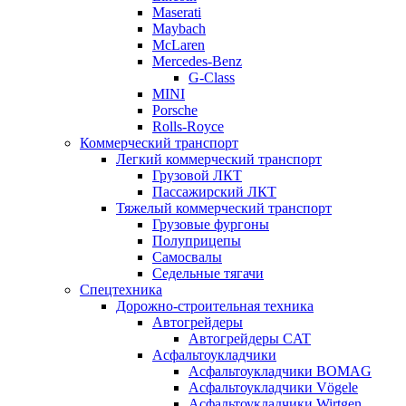
Maserati
Maybach
McLaren
Mercedes-Benz
G-Class
MINI
Porsche
Rolls-Royce
Коммерческий транспорт
Легкий коммерческий транспорт
Грузовой ЛКТ
Пассажирский ЛКТ
Тяжелый коммерческий транспорт
Грузовые фургоны
Полуприцепы
Самосвалы
Седельные тягачи
Спецтехника
Дорожно-строительная техника
Автогрейдеры
Автогрейдеры CAT
Асфальтоукладчики
Асфальтоукладчики BOMAG
Асфальтоукладчики Vögele
Асфальтоукладчики Wirtgen