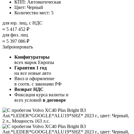
КПП:
Автоматическая
Цвет:
Черный
Количество мест:
5
для юр. лиц, с НДС
≈
5 417 452 ₽
для физ. лиц
≈
5 397 086 ₽
Забронировать
Конфигураторы
всех марок Европы
Гарантия 1 год
на все новые авто
Ввоз и оформление
в соотв. с законами РФ
Возврат НДС
Фиксация курса валюты и
всех условий
в договоре