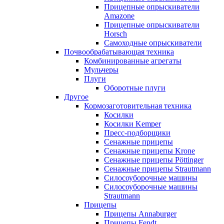
Прицепные опрыскиватели
Amazone
Прицепные опрыскиватели
Horsch
Самоходные опрыскиватели
Почвообрабатывающая техника
Комбинированные агрегаты
Мульчеры
Плуги
Оборотные плуги
Другое
Кормозаготовительная техника
Косилки
Косилки Kemper
Пресс-подборщики
Сенажные прицепы
Сенажные прицепы Krone
Сенажные прицепы Pöttinger
Сенажные прицепы Strautmann
Силосоуборочные машины
Силосоуборочные машины
Strautmann
Прицепы
Прицепы Annaburger
Прицепы Fendt