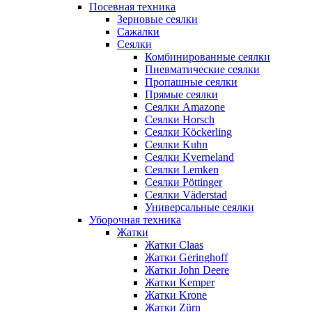
Посевная техника
Зерновые сеялки
Сажалки
Сеялки
Комбинированные сеялки
Пневматические сеялки
Пропашные сеялки
Прямые сеялки
Сеялки Amazone
Сеялки Horsch
Сеялки Köckerling
Сеялки Kuhn
Сеялки Kverneland
Сеялки Lemken
Сеялки Pöttinger
Сеялки Väderstad
Универсальные сеялки
Уборочная техника
Жатки
Жатки Claas
Жатки Geringhoff
Жатки John Deere
Жатки Kemper
Жатки Krone
Жатки Zürn