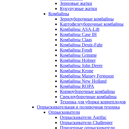
Зерновые жатки
Кукурузные жатки
Комбайны
Зерноуборочные комбайны
Картофелеуборочные комбайны
Комбайны ASA-Lift
Комбайны Case IH
Комбайны Claas
Комбайны Deutz-Fahr
Комбайны Fendt
Комбайны Grimme
Комбайны Holmer
Комбайны John Deere
Комбайны Krone
Комбайны Massey Ferguson
Комбайны New Holland
Комбайны ROPA
Кормоуборочные комбайны
Свеклоуборочные комбайны
Техника для уборки корнеплодов
Опрыскивательная и поливочная техника
Опрыскиватели
Опрыскиватели Agrifac
Опрыскиватели Challenger
Прицепные опрыскиватели