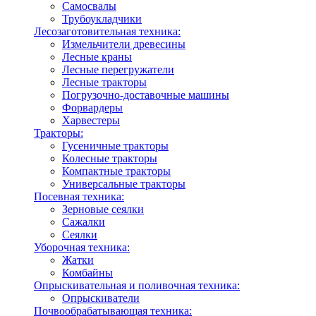
Самосвалы
Трубоукладчики
Лесозаготовительная техника:
Измельчители древесины
Лесные краны
Лесные перегружатели
Лесные тракторы
Погрузочно-доставочные машины
Форвардеры
Харвестеры
Тракторы:
Гусеничные тракторы
Колесные тракторы
Компактные тракторы
Универсальные тракторы
Посевная техника:
Зерновые сеялки
Сажалки
Сеялки
Уборочная техника:
Жатки
Комбайны
Опрыскивательная и поливочная техника:
Опрыскиватели
Почвообрабатывающая техника: