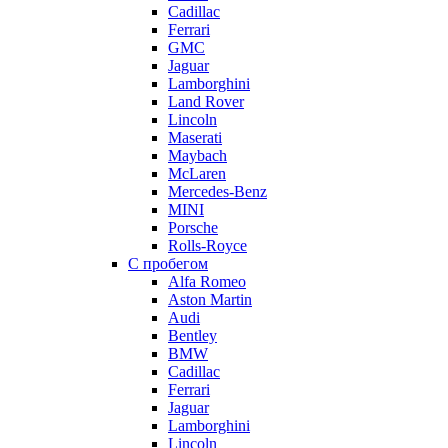
Cadillac
Ferrari
GMC
Jaguar
Lamborghini
Land Rover
Lincoln
Maserati
Maybach
McLaren
Mercedes-Benz
MINI
Porsche
Rolls-Royce
С пробегом
Alfa Romeo
Aston Martin
Audi
Bentley
BMW
Cadillac
Ferrari
Jaguar
Lamborghini
Lincoln