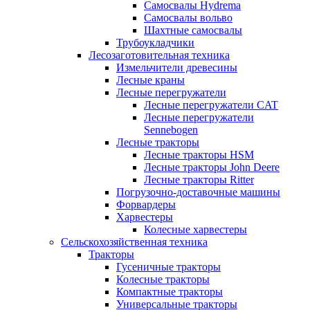
Самосвалы Hydrema
Самосвалы вольво
Шахтные самосвалы
Трубоукладчики
Лесозаготовительная техника
Измельчители древесины
Лесные краны
Лесные перегружатели
Лесные перегружатели CAT
Лесные перегружатели
Sennebogen
Лесные тракторы
Лесные тракторы HSM
Лесные тракторы John Deere
Лесные тракторы Ritter
Погрузочно-доставочные машины
Форвардеры
Харвестеры
Колесные харвестеры
Сельскохозяйственная техника
Тракторы
Гусеничные тракторы
Колесные тракторы
Компактные тракторы
Универсальные тракторы