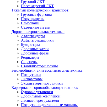
Грузовой ЛКТ
Пассажирский ЛКТ
Тяжелый коммерческий транспорт:
Грузовые фургоны
Полуприцепы
Самосвалы
Седельные тягачи
Дорожно-строительная техника:
Автогрейдеры
Асфальтоукладчики
Бульдозеры
Дорожные катки
Дорожные фрезы
Рециклеры
Скреперы
Стабилизаторы почвы
Землеройная и универсальная спецтехника:
Погрузчики
Экскаваторы
Экскаваторы-погрузчики
Карьерная и горнодобывающая техника:
Буровые установки
Дробильные комплексы
Лесные перегружатели
Погрузочно-доставочные машины