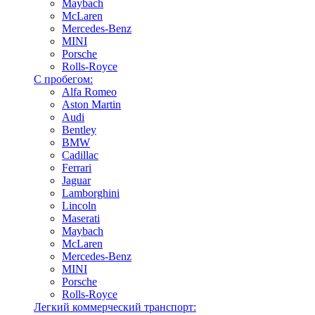
Maybach
McLaren
Mercedes-Benz
MINI
Porsche
Rolls-Royce
С пробегом:
Alfa Romeo
Aston Martin
Audi
Bentley
BMW
Cadillac
Ferrari
Jaguar
Lamborghini
Lincoln
Maserati
Maybach
McLaren
Mercedes-Benz
MINI
Porsche
Rolls-Royce
Легкий коммерческий транспорт: