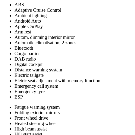
ABS
Adaptive Cruise Control
Ambient lighting
Android Auto
Apple CarPlay
Arm rest
Autom. dimming interior mirror
Automatic climatisation, 2 zones
Bluetooth
Cargo barrier
DAB radio
Digital cockpit
Distance warning system
Electric tailgate
Eletric seat adjustment with memory function
Emergency call system
Emergency tyre
ESP
Fatigue warning system
Folding exterior mirrors
Front wheel drive
Heated steering wheel
High beam assist
Hill-start assist