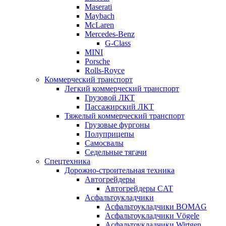
Maserati
Maybach
McLaren
Mercedes-Benz
G-Class
MINI
Porsche
Rolls-Royce
Коммерческий транспорт
Легкий коммерческий транспорт
Грузовой ЛКТ
Пассажирский ЛКТ
Тяжелый коммерческий транспорт
Грузовые фургоны
Полуприцепы
Самосвалы
Седельные тягачи
Спецтехника
Дорожно-строительная техника
Автогрейдеры
Автогрейдеры CAT
Асфальтоукладчики
Асфальтоукладчики BOMAG
Асфальтоукладчики Vögele
Асфальтоукладчики Wirtgen