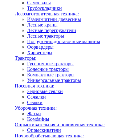
Самосвалы
Трубоукладчики
Лесозаготовительная техника:
Измельчители древесины
Лесные краны
Лесные перегружатели
Лесные тракторы
Погрузочно-доставочные машины
Форвардеры
Харвестеры
Тракторы:
Гусеничные тракторы
Колесные тракторы
Компактные тракторы
Универсальные тракторы
Посевная техника:
Зерновые сеялки
Сажалки
Сеялки
Уборочная техника:
Жатки
Комбайны
Опрыскивательная и поливочная техника:
Опрыскиватели
Почвообрабатывающая техника: