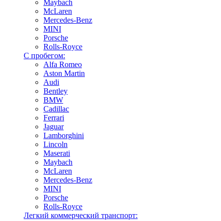
Maybach
McLaren
Mercedes-Benz
MINI
Porsche
Rolls-Royce
С пробегом:
Alfa Romeo
Aston Martin
Audi
Bentley
BMW
Cadillac
Ferrari
Jaguar
Lamborghini
Lincoln
Maserati
Maybach
McLaren
Mercedes-Benz
MINI
Porsche
Rolls-Royce
Легкий коммерческий транспорт: