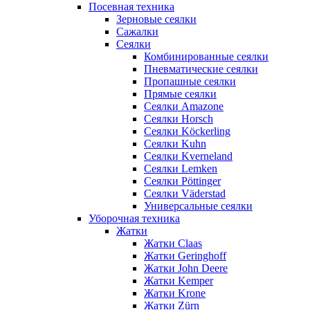
Посевная техника
Зерновые сеялки
Сажалки
Сеялки
Комбинированные сеялки
Пневматические сеялки
Пропашные сеялки
Прямые сеялки
Сеялки Amazone
Сеялки Horsch
Сеялки Köckerling
Сеялки Kuhn
Сеялки Kverneland
Сеялки Lemken
Сеялки Pöttinger
Сеялки Väderstad
Универсальные сеялки
Уборочная техника
Жатки
Жатки Claas
Жатки Geringhoff
Жатки John Deere
Жатки Kemper
Жатки Krone
Жатки Zürn