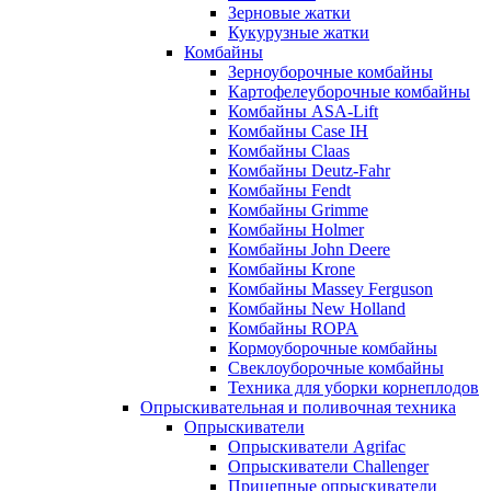
Зерновые жатки
Кукурузные жатки
Комбайны
Зерноуборочные комбайны
Картофелеуборочные комбайны
Комбайны ASA-Lift
Комбайны Case IH
Комбайны Claas
Комбайны Deutz-Fahr
Комбайны Fendt
Комбайны Grimme
Комбайны Holmer
Комбайны John Deere
Комбайны Krone
Комбайны Massey Ferguson
Комбайны New Holland
Комбайны ROPA
Кормоуборочные комбайны
Свеклоуборочные комбайны
Техника для уборки корнеплодов
Опрыскивательная и поливочная техника
Опрыскиватели
Опрыскиватели Agrifac
Опрыскиватели Challenger
Прицепные опрыскиватели