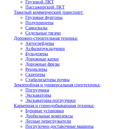
Грузовой ЛКТ
Пассажирский ЛКТ
Тяжелый коммерческий транспорт:
Грузовые фургоны
Полуприцепы
Самосвалы
Седельные тягачи
Дорожно-строительная техника:
Автогрейдеры
Асфальтоукладчики
Бульдозеры
Дорожные катки
Дорожные фрезы
Рециклеры
Скреперы
Стабилизаторы почвы
Землеройная и универсальная спецтехника:
Погрузчики
Экскаваторы
Экскаваторы-погрузчики
Карьерная и горнодобывающая техника:
Буровые установки
Дробильные комплексы
Лесные перегружатели
Погрузочно-доставочные машины