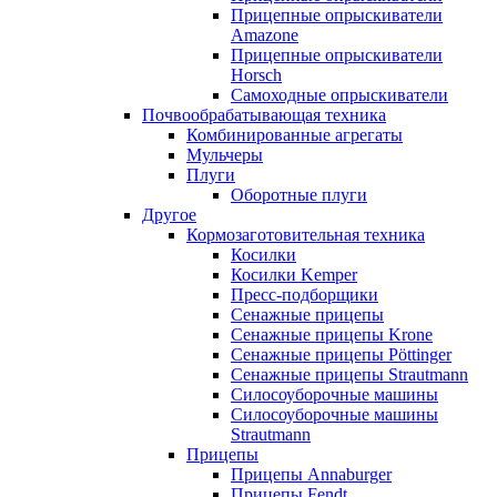
Прицепные опрыскиватели
Amazone
Прицепные опрыскиватели
Horsch
Самоходные опрыскиватели
Почвообрабатывающая техника
Комбинированные агрегаты
Мульчеры
Плуги
Оборотные плуги
Другое
Кормозаготовительная техника
Косилки
Косилки Kemper
Пресс-подборщики
Сенажные прицепы
Сенажные прицепы Krone
Сенажные прицепы Pöttinger
Сенажные прицепы Strautmann
Силосоуборочные машины
Силосоуборочные машины
Strautmann
Прицепы
Прицепы Annaburger
Прицепы Fendt