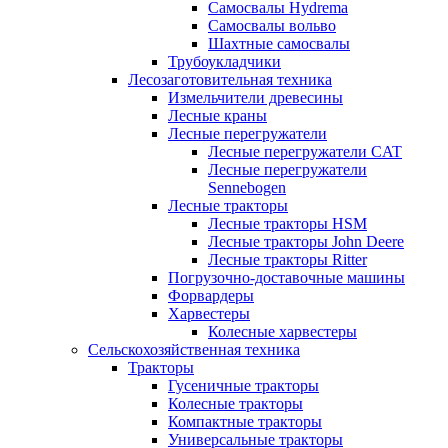
Самосвалы Hydrema
Самосвалы вольво
Шахтные самосвалы
Трубоукладчики
Лесозаготовительная техника
Измельчители древесины
Лесные краны
Лесные перегружатели
Лесные перегружатели CAT
Лесные перегружатели
Sennebogen
Лесные тракторы
Лесные тракторы HSM
Лесные тракторы John Deere
Лесные тракторы Ritter
Погрузочно-доставочные машины
Форвардеры
Харвестеры
Колесные харвестеры
Сельскохозяйственная техника
Тракторы
Гусеничные тракторы
Колесные тракторы
Компактные тракторы
Универсальные тракторы