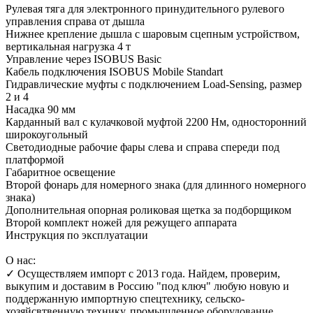
Рулевая тяга для электронного принудительного рулевого
управления справа от дышла
Нижнее крепление дышла с шаровым сцепным устройством,
вертикальная нагрузка 4 т
Управление через ISOBUS Basic
Кабель подключения ISOBUS Mobile Standart
Гидравлические муфты с подключением Load-Sensing, размер
2 и 4
Насадка 90 мм
Карданный вал с кулачковой муфтой 2200 Нм, односторонний
широкоугольный
Светодиодные рабочие фары слева и справа спереди под
платформой
Габаритное освещение
Второй фонарь для номерного знака (для длинного номерного
знака)
Дополнительная опорная роликовая щетка за подборщиком
Второй комплект ножей для режущего аппарата
Инструкция по эксплуатации
О нас:
✓ Осуществляем импорт с 2013 года. Найдем, проверим,
выкупим и доставим в Россию "под ключ" любую новую и
поддержанную импортную спецтехнику, сельско-
хозяйсвтвенную технику, промышленное оборудование,