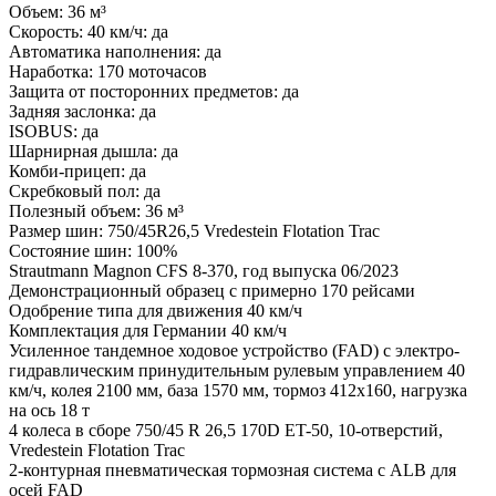
Объем: 36 м³
Скорость: 40 км/ч: да
Автоматика наполнения: да
Наработка: 170 моточасов
Защита от посторонних предметов: да
Задняя заслонка: да
ISOBUS: да
Шарнирная дышла: да
Комби-прицеп: да
Скребковый пол: да
Полезный объем: 36 м³
Размер шин: 750/45R26,5 Vredestein Flotation Trac
Состояние шин: 100%
Strautmann Magnon CFS 8-370, год выпуска 06/2023
Демонстрационный образец с примерно 170 рейсами
Одобрение типа для движения 40 км/ч
Комплектация для Германии 40 км/ч
Усиленное тандемное ходовое устройство (FAD) с электро-
гидравлическим принудительным рулевым управлением 40
км/ч, колея 2100 мм, база 1570 мм, тормоз 412x160, нагрузка
на ось 18 т
4 колеса в сборе 750/45 R 26,5 170D ET-50, 10-отверстий,
Vredestein Flotation Trac
2-контурная пневматическая тормозная система с ALB для
осей FAD