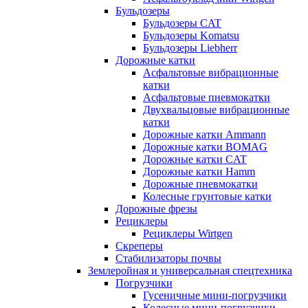
Бульдозеры
Бульдозеры CAT
Бульдозеры Komatsu
Бульдозеры Liebherr
Дорожные катки
Асфальтовые вибрационные
катки
Асфальтовые пневмокатки
Двухвальцовые вибрационные
катки
Дорожные катки Ammann
Дорожные катки BOMAG
Дорожные катки CAT
Дорожные катки Hamm
Дорожные пневмокатки
Колесные грунтовые катки
Дорожные фрезы
Рециклеры
Рециклеры Wirtgen
Скреперы
Стабилизаторы почвы
Землеройная и универсальная спецтехника
Погрузчики
Гусеничные мини-погрузчики
Колесные мини-погрузчики