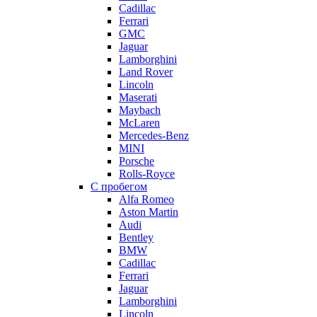
Cadillac
Ferrari
GMC
Jaguar
Lamborghini
Land Rover
Lincoln
Maserati
Maybach
McLaren
Mercedes-Benz
MINI
Porsche
Rolls-Royce
С пробегом
Alfa Romeo
Aston Martin
Audi
Bentley
BMW
Cadillac
Ferrari
Jaguar
Lamborghini
Lincoln