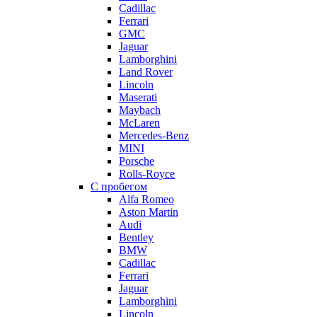
Cadillac
Ferrari
GMC
Jaguar
Lamborghini
Land Rover
Lincoln
Maserati
Maybach
McLaren
Mercedes-Benz
MINI
Porsche
Rolls-Royce
С пробегом
Alfa Romeo
Aston Martin
Audi
Bentley
BMW
Cadillac
Ferrari
Jaguar
Lamborghini
Lincoln