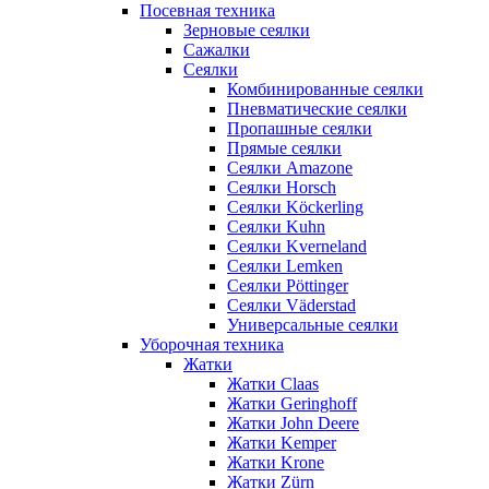
Посевная техника
Зерновые сеялки
Сажалки
Сеялки
Комбинированные сеялки
Пневматические сеялки
Пропашные сеялки
Прямые сеялки
Сеялки Amazone
Сеялки Horsch
Сеялки Köckerling
Сеялки Kuhn
Сеялки Kverneland
Сеялки Lemken
Сеялки Pöttinger
Сеялки Väderstad
Универсальные сеялки
Уборочная техника
Жатки
Жатки Claas
Жатки Geringhoff
Жатки John Deere
Жатки Kemper
Жатки Krone
Жатки Zürn