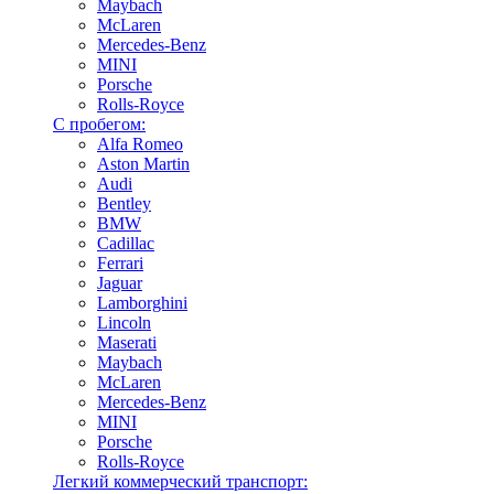
Maybach
McLaren
Mercedes-Benz
MINI
Porsche
Rolls-Royce
С пробегом:
Alfa Romeo
Aston Martin
Audi
Bentley
BMW
Cadillac
Ferrari
Jaguar
Lamborghini
Lincoln
Maserati
Maybach
McLaren
Mercedes-Benz
MINI
Porsche
Rolls-Royce
Легкий коммерческий транспорт: