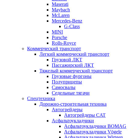
Maserati
Maybach
McLaren
Mercedes-Benz
G-Class
MINI
Porsche
Rolls-Royce
Коммерческий транспорт
Легкий коммерческий транспорт
Грузовой ЛКТ
Пассажирский ЛКТ
Тяжелый коммерческий транспорт
Грузовые фургоны
Полуприцепы
Самосвалы
Седельные тягачи
Спецтехника
Дорожно-строительная техника
Автогрейдеры
Автогрейдеры CAT
Асфальтоукладчики
Асфальтоукладчики BOMAG
Асфальтоукладчики Vögele
Асфальтоукладчики Wirtgen