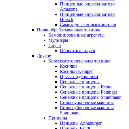
Прицепные опрыскиватели
Amazone
Прицепные опрыскиватели
Horsch
Самоходные опрыскиватели
Почвообрабатывающая техника
Комбинированные агрегаты
Мульчеры
Плуги
Оборотные плуги
Другое
Кормозаготовительная техника
Косилки
Косилки Kemper
Пресс-подборщики
Сенажные прицепы
Сенажные прицепы Krone
Сенажные прицепы Pöttinger
Сенажные прицепы Strautmann
Силосоуборочные машины
Силосоуборочные машины
Strautmann
Прицепы
Прицепы Annaburger
Прицепы Fendt