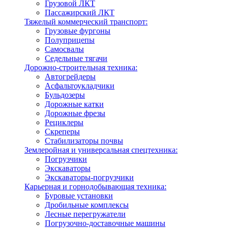
Грузовой ЛКТ
Пассажирский ЛКТ
Тяжелый коммерческий транспорт:
Грузовые фургоны
Полуприцепы
Самосвалы
Седельные тягачи
Дорожно-строительная техника:
Автогрейдеры
Асфальтоукладчики
Бульдозеры
Дорожные катки
Дорожные фрезы
Рециклеры
Скреперы
Стабилизаторы почвы
Землеройная и универсальная спецтехника:
Погрузчики
Экскаваторы
Экскаваторы-погрузчики
Карьерная и горнодобывающая техника:
Буровые установки
Дробильные комплексы
Лесные перегружатели
Погрузочно-доставочные машины