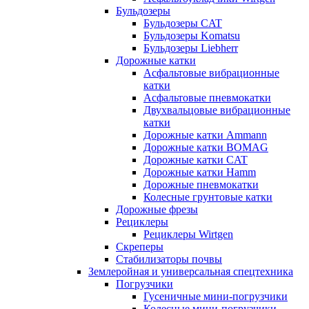
Бульдозеры
Бульдозеры CAT
Бульдозеры Komatsu
Бульдозеры Liebherr
Дорожные катки
Асфальтовые вибрационные
катки
Асфальтовые пневмокатки
Двухвальцовые вибрационные
катки
Дорожные катки Ammann
Дорожные катки BOMAG
Дорожные катки CAT
Дорожные катки Hamm
Дорожные пневмокатки
Колесные грунтовые катки
Дорожные фрезы
Рециклеры
Рециклеры Wirtgen
Скреперы
Стабилизаторы почвы
Землеройная и универсальная спецтехника
Погрузчики
Гусеничные мини-погрузчики
Колесные мини-погрузчики