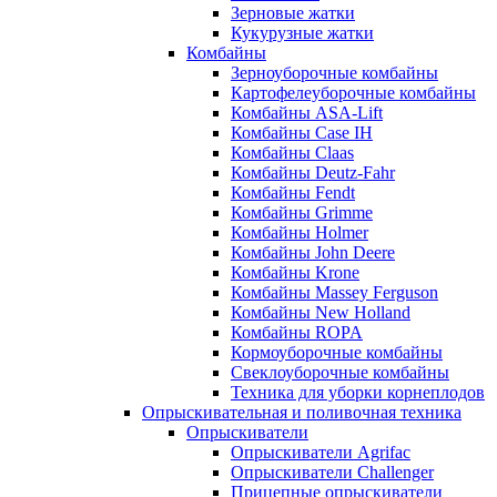
Зерновые жатки
Кукурузные жатки
Комбайны
Зерноуборочные комбайны
Картофелеуборочные комбайны
Комбайны ASA-Lift
Комбайны Case IH
Комбайны Claas
Комбайны Deutz-Fahr
Комбайны Fendt
Комбайны Grimme
Комбайны Holmer
Комбайны John Deere
Комбайны Krone
Комбайны Massey Ferguson
Комбайны New Holland
Комбайны ROPA
Кормоуборочные комбайны
Свеклоуборочные комбайны
Техника для уборки корнеплодов
Опрыскивательная и поливочная техника
Опрыскиватели
Опрыскиватели Agrifac
Опрыскиватели Challenger
Прицепные опрыскиватели