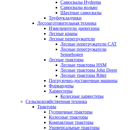
Самосвалы Hydrema
Самосвалы вольво
Шахтные самосвалы
Трубоукладчики
Лесозаготовительная техника
Измельчители древесины
Лесные краны
Лесные перегружатели
Лесные перегружатели CAT
Лесные перегружатели
Sennebogen
Лесные тракторы
Лесные тракторы HSM
Лесные тракторы John Deere
Лесные тракторы Ritter
Погрузочно-доставочные машины
Форвардеры
Харвестеры
Колесные харвестеры
Сельскохозяйственная техника
Тракторы
Гусеничные тракторы
Колесные тракторы
Компактные тракторы
Универсальные тракторы