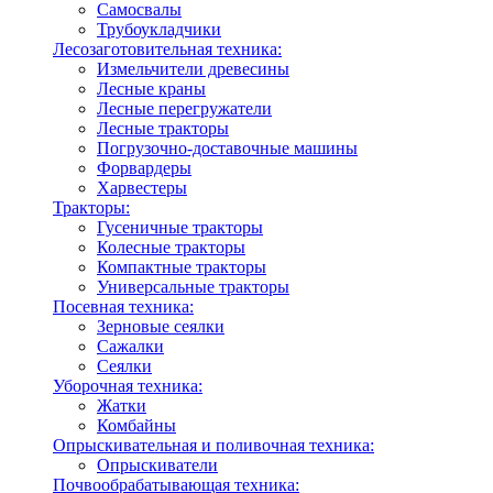
Самосвалы
Трубоукладчики
Лесозаготовительная техника:
Измельчители древесины
Лесные краны
Лесные перегружатели
Лесные тракторы
Погрузочно-доставочные машины
Форвардеры
Харвестеры
Тракторы:
Гусеничные тракторы
Колесные тракторы
Компактные тракторы
Универсальные тракторы
Посевная техника:
Зерновые сеялки
Сажалки
Сеялки
Уборочная техника:
Жатки
Комбайны
Опрыскивательная и поливочная техника:
Опрыскиватели
Почвообрабатывающая техника: