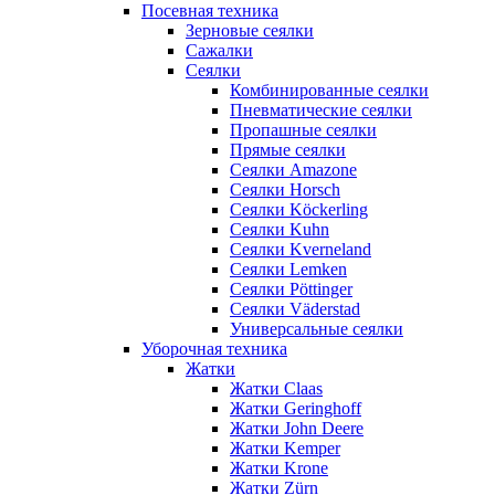
Посевная техника
Зерновые сеялки
Сажалки
Сеялки
Комбинированные сеялки
Пневматические сеялки
Пропашные сеялки
Прямые сеялки
Сеялки Amazone
Сеялки Horsch
Сеялки Köckerling
Сеялки Kuhn
Сеялки Kverneland
Сеялки Lemken
Сеялки Pöttinger
Сеялки Väderstad
Универсальные сеялки
Уборочная техника
Жатки
Жатки Claas
Жатки Geringhoff
Жатки John Deere
Жатки Kemper
Жатки Krone
Жатки Zürn