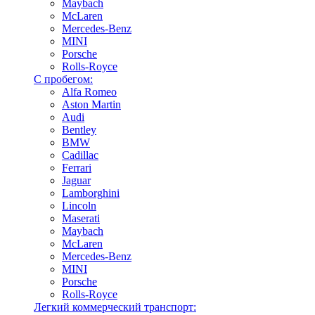
Maybach
McLaren
Mercedes-Benz
MINI
Porsche
Rolls-Royce
С пробегом:
Alfa Romeo
Aston Martin
Audi
Bentley
BMW
Cadillac
Ferrari
Jaguar
Lamborghini
Lincoln
Maserati
Maybach
McLaren
Mercedes-Benz
MINI
Porsche
Rolls-Royce
Легкий коммерческий транспорт: