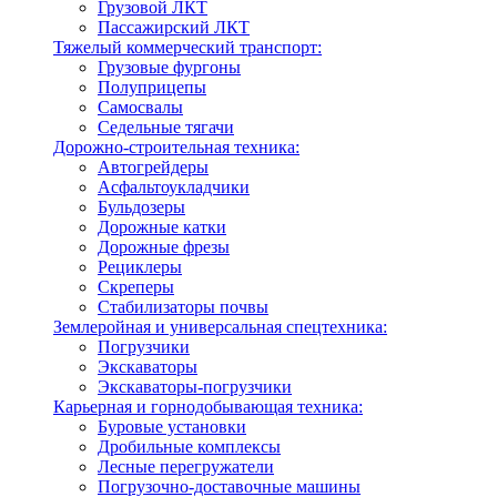
Грузовой ЛКТ
Пассажирский ЛКТ
Тяжелый коммерческий транспорт:
Грузовые фургоны
Полуприцепы
Самосвалы
Седельные тягачи
Дорожно-строительная техника:
Автогрейдеры
Асфальтоукладчики
Бульдозеры
Дорожные катки
Дорожные фрезы
Рециклеры
Скреперы
Стабилизаторы почвы
Землеройная и универсальная спецтехника:
Погрузчики
Экскаваторы
Экскаваторы-погрузчики
Карьерная и горнодобывающая техника:
Буровые установки
Дробильные комплексы
Лесные перегружатели
Погрузочно-доставочные машины