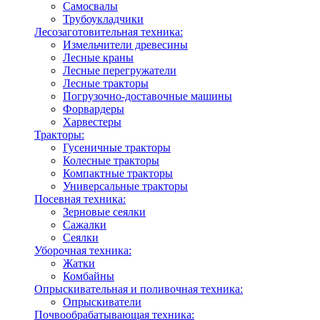
Самосвалы
Трубоукладчики
Лесозаготовительная техника:
Измельчители древесины
Лесные краны
Лесные перегружатели
Лесные тракторы
Погрузочно-доставочные машины
Форвардеры
Харвестеры
Тракторы:
Гусеничные тракторы
Колесные тракторы
Компактные тракторы
Универсальные тракторы
Посевная техника:
Зерновые сеялки
Сажалки
Сеялки
Уборочная техника:
Жатки
Комбайны
Опрыскивательная и поливочная техника:
Опрыскиватели
Почвообрабатывающая техника: