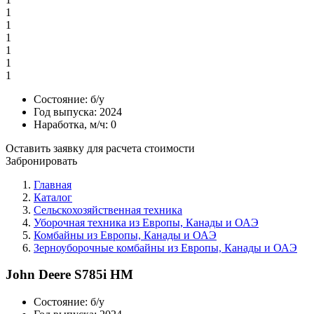
1
1
1
1
1
1
Состояние:
б/у
Год выпуска:
2024
Наработка, м/ч:
0
Оставить заявку для расчета стоимости
Забронировать
Главная
Каталог
Сельскохозяйственная техника
Уборочная техника из Европы, Канады и ОАЭ
Комбайны из Европы, Канады и ОАЭ
Зерноуборочные комбайны из Европы, Канады и ОАЭ
John Deere S785i HM
Состояние:
б/у