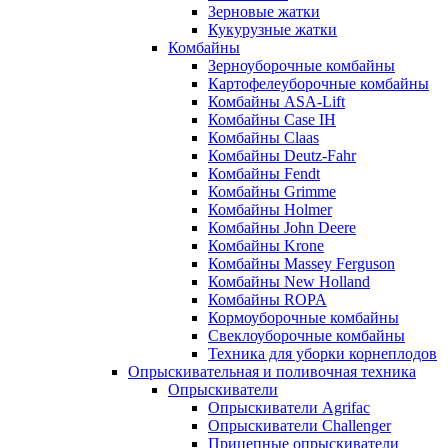
Зерновые жатки
Кукурузные жатки
Комбайны
Зерноуборочные комбайны
Картофелеуборочные комбайны
Комбайны ASA-Lift
Комбайны Case IH
Комбайны Claas
Комбайны Deutz-Fahr
Комбайны Fendt
Комбайны Grimme
Комбайны Holmer
Комбайны John Deere
Комбайны Krone
Комбайны Massey Ferguson
Комбайны New Holland
Комбайны ROPA
Кормоуборочные комбайны
Свеклоуборочные комбайны
Техника для уборки корнеплодов
Опрыскивательная и поливочная техника
Опрыскиватели
Опрыскиватели Agrifac
Опрыскиватели Challenger
Прицепные опрыскиватели