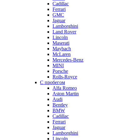
Cadillac
Ferrari
GMC
Jaguar
Lamborghini
Land Rover
Lincoln
Maserati
Maybach
McLaren
Mercedes-Benz
MINI
Porsche
Rolls-Royce
С пробегом
Alfa Romeo
Aston Martin
Audi
Bentley
BMW
Cadillac
Ferrari
Jaguar
Lamborghini
Lincoln