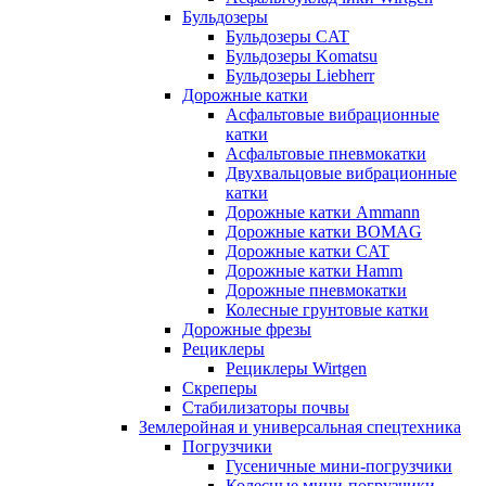
Бульдозеры
Бульдозеры CAT
Бульдозеры Komatsu
Бульдозеры Liebherr
Дорожные катки
Асфальтовые вибрационные
катки
Асфальтовые пневмокатки
Двухвальцовые вибрационные
катки
Дорожные катки Ammann
Дорожные катки BOMAG
Дорожные катки CAT
Дорожные катки Hamm
Дорожные пневмокатки
Колесные грунтовые катки
Дорожные фрезы
Рециклеры
Рециклеры Wirtgen
Скреперы
Стабилизаторы почвы
Землеройная и универсальная спецтехника
Погрузчики
Гусеничные мини-погрузчики
Колесные мини-погрузчики