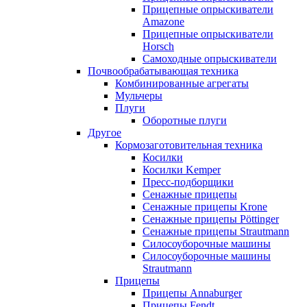
Прицепные опрыскиватели
Amazone
Прицепные опрыскиватели
Horsch
Самоходные опрыскиватели
Почвообрабатывающая техника
Комбинированные агрегаты
Мульчеры
Плуги
Оборотные плуги
Другое
Кормозаготовительная техника
Косилки
Косилки Kemper
Пресс-подборщики
Сенажные прицепы
Сенажные прицепы Krone
Сенажные прицепы Pöttinger
Сенажные прицепы Strautmann
Силосоуборочные машины
Силосоуборочные машины
Strautmann
Прицепы
Прицепы Annaburger
Прицепы Fendt