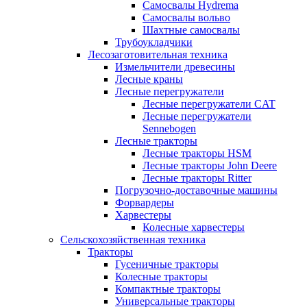
Самосвалы Hydrema
Самосвалы вольво
Шахтные самосвалы
Трубоукладчики
Лесозаготовительная техника
Измельчители древесины
Лесные краны
Лесные перегружатели
Лесные перегружатели CAT
Лесные перегружатели
Sennebogen
Лесные тракторы
Лесные тракторы HSM
Лесные тракторы John Deere
Лесные тракторы Ritter
Погрузочно-доставочные машины
Форвардеры
Харвестеры
Колесные харвестеры
Сельскохозяйственная техника
Тракторы
Гусеничные тракторы
Колесные тракторы
Компактные тракторы
Универсальные тракторы