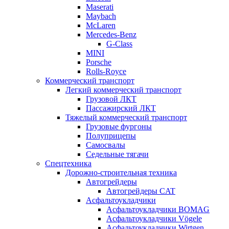
Maserati
Maybach
McLaren
Mercedes-Benz
G-Class
MINI
Porsche
Rolls-Royce
Коммерческий транспорт
Легкий коммерческий транспорт
Грузовой ЛКТ
Пассажирский ЛКТ
Тяжелый коммерческий транспорт
Грузовые фургоны
Полуприцепы
Самосвалы
Седельные тягачи
Спецтехника
Дорожно-строительная техника
Автогрейдеры
Автогрейдеры CAT
Асфальтоукладчики
Асфальтоукладчики BOMAG
Асфальтоукладчики Vögele
Асфальтоукладчики Wirtgen