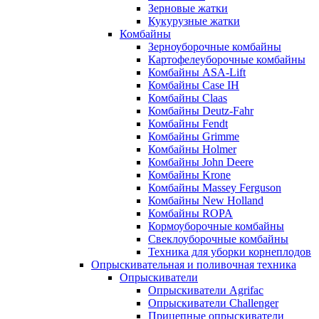
Зерновые жатки
Кукурузные жатки
Комбайны
Зерноуборочные комбайны
Картофелеуборочные комбайны
Комбайны ASA-Lift
Комбайны Case IH
Комбайны Claas
Комбайны Deutz-Fahr
Комбайны Fendt
Комбайны Grimme
Комбайны Holmer
Комбайны John Deere
Комбайны Krone
Комбайны Massey Ferguson
Комбайны New Holland
Комбайны ROPA
Кормоуборочные комбайны
Свеклоуборочные комбайны
Техника для уборки корнеплодов
Опрыскивательная и поливочная техника
Опрыскиватели
Опрыскиватели Agrifac
Опрыскиватели Challenger
Прицепные опрыскиватели