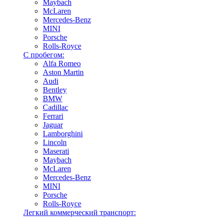
Maybach
McLaren
Mercedes-Benz
MINI
Porsche
Rolls-Royce
С пробегом:
Alfa Romeo
Aston Martin
Audi
Bentley
BMW
Cadillac
Ferrari
Jaguar
Lamborghini
Lincoln
Maserati
Maybach
McLaren
Mercedes-Benz
MINI
Porsche
Rolls-Royce
Легкий коммерческий транспорт: