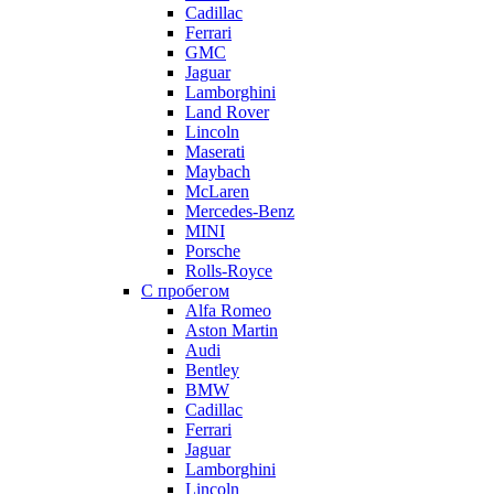
Cadillac
Ferrari
GMC
Jaguar
Lamborghini
Land Rover
Lincoln
Maserati
Maybach
McLaren
Mercedes-Benz
MINI
Porsche
Rolls-Royce
С пробегом
Alfa Romeo
Aston Martin
Audi
Bentley
BMW
Cadillac
Ferrari
Jaguar
Lamborghini
Lincoln