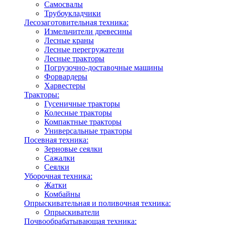
Самосвалы
Трубоукладчики
Лесозаготовительная техника:
Измельчители древесины
Лесные краны
Лесные перегружатели
Лесные тракторы
Погрузочно-доставочные машины
Форвардеры
Харвестеры
Тракторы:
Гусеничные тракторы
Колесные тракторы
Компактные тракторы
Универсальные тракторы
Посевная техника:
Зерновые сеялки
Сажалки
Сеялки
Уборочная техника:
Жатки
Комбайны
Опрыскивательная и поливочная техника:
Опрыскиватели
Почвообрабатывающая техника: