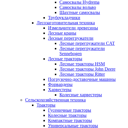
Самосвалы Hydrema
Самосвалы вольво
Шахтные самосвалы
Трубоукладчики
Лесозаготовительная техника
Измельчители древесины
Лесные краны
Лесные перегружатели
Лесные перегружатели CAT
Лесные перегружатели
Sennebogen
Лесные тракторы
Лесные тракторы HSM
Лесные тракторы John Deere
Лесные тракторы Ritter
Погрузочно-доставочные машины
Форвардеры
Харвестеры
Колесные харвестеры
Сельскохозяйственная техника
Тракторы
Гусеничные тракторы
Колесные тракторы
Компактные тракторы
Универсальные тракторы