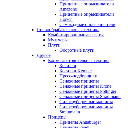
Прицепные опрыскиватели
Amazone
Прицепные опрыскиватели
Horsch
Самоходные опрыскиватели
Почвообрабатывающая техника
Комбинированные агрегаты
Мульчеры
Плуги
Оборотные плуги
Другое
Кормозаготовительная техника
Косилки
Косилки Kemper
Пресс-подборщики
Сенажные прицепы
Сенажные прицепы Krone
Сенажные прицепы Pöttinger
Сенажные прицепы Strautmann
Силосоуборочные машины
Силосоуборочные машины
Strautmann
Прицепы
Прицепы Annaburger
Прицепы Fendt