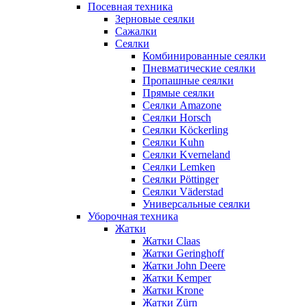
Посевная техника
Зерновые сеялки
Сажалки
Сеялки
Комбинированные сеялки
Пневматические сеялки
Пропашные сеялки
Прямые сеялки
Сеялки Amazone
Сеялки Horsch
Сеялки Köckerling
Сеялки Kuhn
Сеялки Kverneland
Сеялки Lemken
Сеялки Pöttinger
Сеялки Väderstad
Универсальные сеялки
Уборочная техника
Жатки
Жатки Claas
Жатки Geringhoff
Жатки John Deere
Жатки Kemper
Жатки Krone
Жатки Zürn