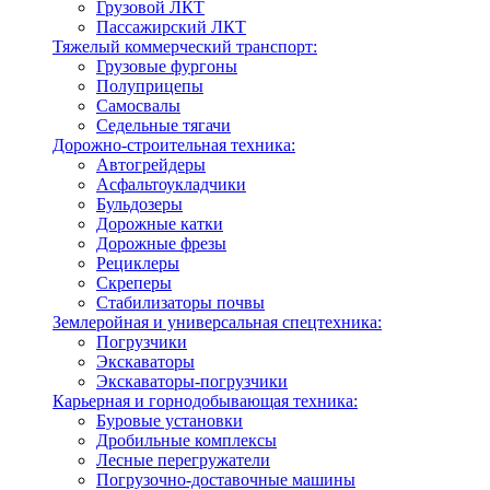
Грузовой ЛКТ
Пассажирский ЛКТ
Тяжелый коммерческий транспорт:
Грузовые фургоны
Полуприцепы
Самосвалы
Седельные тягачи
Дорожно-строительная техника:
Автогрейдеры
Асфальтоукладчики
Бульдозеры
Дорожные катки
Дорожные фрезы
Рециклеры
Скреперы
Стабилизаторы почвы
Землеройная и универсальная спецтехника:
Погрузчики
Экскаваторы
Экскаваторы-погрузчики
Карьерная и горнодобывающая техника:
Буровые установки
Дробильные комплексы
Лесные перегружатели
Погрузочно-доставочные машины