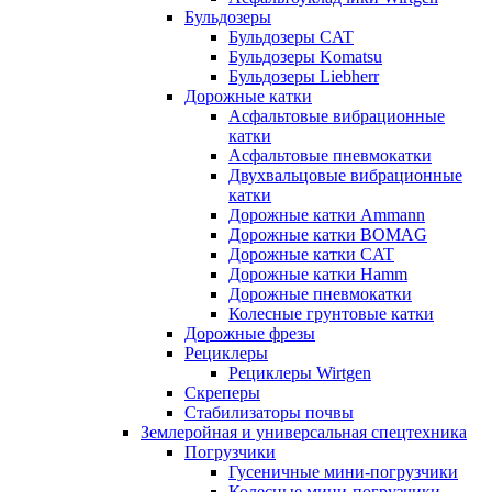
Бульдозеры
Бульдозеры CAT
Бульдозеры Komatsu
Бульдозеры Liebherr
Дорожные катки
Асфальтовые вибрационные
катки
Асфальтовые пневмокатки
Двухвальцовые вибрационные
катки
Дорожные катки Ammann
Дорожные катки BOMAG
Дорожные катки CAT
Дорожные катки Hamm
Дорожные пневмокатки
Колесные грунтовые катки
Дорожные фрезы
Рециклеры
Рециклеры Wirtgen
Скреперы
Стабилизаторы почвы
Землеройная и универсальная спецтехника
Погрузчики
Гусеничные мини-погрузчики
Колесные мини-погрузчики