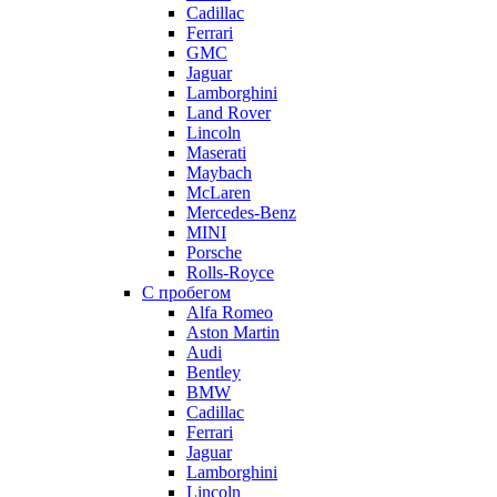
Cadillac
Ferrari
GMC
Jaguar
Lamborghini
Land Rover
Lincoln
Maserati
Maybach
McLaren
Mercedes-Benz
MINI
Porsche
Rolls-Royce
С пробегом
Alfa Romeo
Aston Martin
Audi
Bentley
BMW
Cadillac
Ferrari
Jaguar
Lamborghini
Lincoln