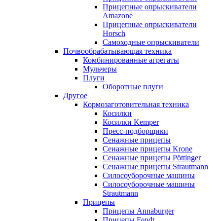
Прицепные опрыскиватели
Amazone
Прицепные опрыскиватели
Horsch
Самоходные опрыскиватели
Почвообрабатывающая техника
Комбинированные агрегаты
Мульчеры
Плуги
Оборотные плуги
Другое
Кормозаготовительная техника
Косилки
Косилки Kemper
Пресс-подборщики
Сенажные прицепы
Сенажные прицепы Krone
Сенажные прицепы Pöttinger
Сенажные прицепы Strautmann
Силосоуборочные машины
Силосоуборочные машины
Strautmann
Прицепы
Прицепы Annaburger
Прицепы Fendt