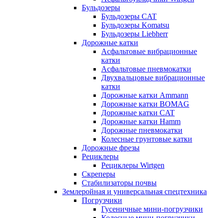
Бульдозеры
Бульдозеры CAT
Бульдозеры Komatsu
Бульдозеры Liebherr
Дорожные катки
Асфальтовые вибрационные
катки
Асфальтовые пневмокатки
Двухвальцовые вибрационные
катки
Дорожные катки Ammann
Дорожные катки BOMAG
Дорожные катки CAT
Дорожные катки Hamm
Дорожные пневмокатки
Колесные грунтовые катки
Дорожные фрезы
Рециклеры
Рециклеры Wirtgen
Скреперы
Стабилизаторы почвы
Землеройная и универсальная спецтехника
Погрузчики
Гусеничные мини-погрузчики
Колесные мини-погрузчики