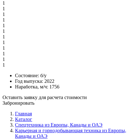
1
1
1
1
1
1
1
1
1
1
1
1
Состояние:
б/у
Год выпуска:
2022
Наработка, м/ч:
1756
Оставить заявку для расчета стоимости
Забронировать
Главная
Каталог
Спецтехника из Европы, Канады и ОАЭ
Карьерная и горнодобывающая техника из Европы,
Канады и ОАЭ