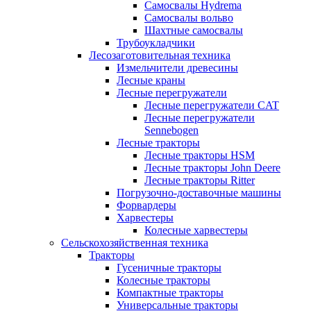
Самосвалы Hydrema
Самосвалы вольво
Шахтные самосвалы
Трубоукладчики
Лесозаготовительная техника
Измельчители древесины
Лесные краны
Лесные перегружатели
Лесные перегружатели CAT
Лесные перегружатели
Sennebogen
Лесные тракторы
Лесные тракторы HSM
Лесные тракторы John Deere
Лесные тракторы Ritter
Погрузочно-доставочные машины
Форвардеры
Харвестеры
Колесные харвестеры
Сельскохозяйственная техника
Тракторы
Гусеничные тракторы
Колесные тракторы
Компактные тракторы
Универсальные тракторы