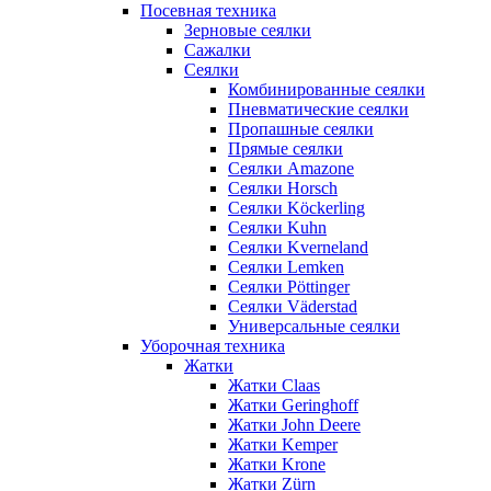
Посевная техника
Зерновые сеялки
Сажалки
Сеялки
Комбинированные сеялки
Пневматические сеялки
Пропашные сеялки
Прямые сеялки
Сеялки Amazone
Сеялки Horsch
Сеялки Köckerling
Сеялки Kuhn
Сеялки Kverneland
Сеялки Lemken
Сеялки Pöttinger
Сеялки Väderstad
Универсальные сеялки
Уборочная техника
Жатки
Жатки Claas
Жатки Geringhoff
Жатки John Deere
Жатки Kemper
Жатки Krone
Жатки Zürn