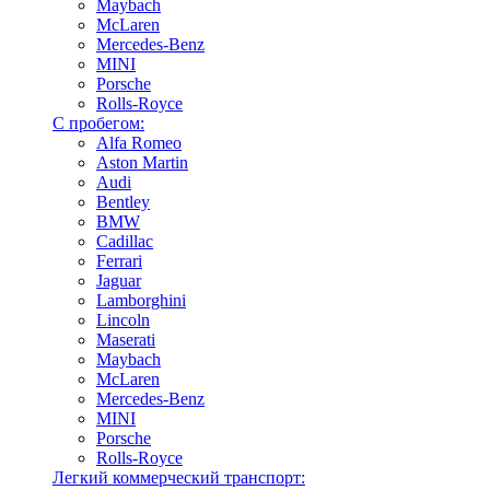
Maybach
McLaren
Mercedes-Benz
MINI
Porsche
Rolls-Royce
С пробегом:
Alfa Romeo
Aston Martin
Audi
Bentley
BMW
Cadillac
Ferrari
Jaguar
Lamborghini
Lincoln
Maserati
Maybach
McLaren
Mercedes-Benz
MINI
Porsche
Rolls-Royce
Легкий коммерческий транспорт: