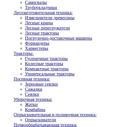
Самосвалы
Трубоукладчики
Лесозаготовительная техника:
Измельчители древесины
Лесные краны
Лесные перегружатели
Лесные тракторы
Погрузочно-доставочные машины
Форвардеры
Харвестеры
Тракторы:
Гусеничные тракторы
Колесные тракторы
Компактные тракторы
Универсальные тракторы
Посевная техника:
Зерновые сеялки
Сажалки
Сеялки
Уборочная техника:
Жатки
Комбайны
Опрыскивательная и поливочная техника:
Опрыскиватели
Почвообрабатывающая техника: