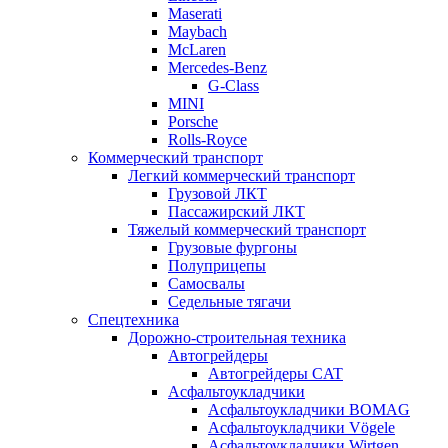
Maserati
Maybach
McLaren
Mercedes-Benz
G-Class
MINI
Porsche
Rolls-Royce
Коммерческий транспорт
Легкий коммерческий транспорт
Грузовой ЛКТ
Пассажирский ЛКТ
Тяжелый коммерческий транспорт
Грузовые фургоны
Полуприцепы
Самосвалы
Седельные тягачи
Спецтехника
Дорожно-строительная техника
Автогрейдеры
Автогрейдеры CAT
Асфальтоукладчики
Асфальтоукладчики BOMAG
Асфальтоукладчики Vögele
Асфальтоукладчики Wirtgen