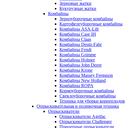
Зерновые жатки
Кукурузные жатки
Комбайны
Зерноуборочные комбайны
Картофелеуборочные комбайны
Комбайны ASA-Lift
Комбайны Case IH
Комбайны Claas
Комбайны Deutz-Fahr
Комбайны Fendt
Комбайны Grimme
Комбайны Holmer
Комбайны John Deere
Комбайны Krone
Комбайны Massey Ferguson
Комбайны New Holland
Комбайны ROPA
Кормоуборочные комбайны
Свеклоуборочные комбайны
Техника для уборки корнеплодов
Опрыскивательная и поливочная техника
Опрыскиватели
Опрыскиватели Agrifac
Опрыскиватели Challenger
Прицепные опрыскиватели