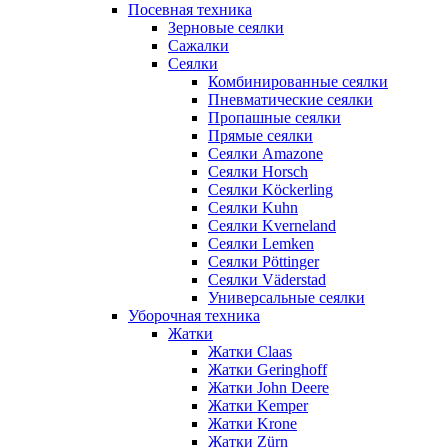
Посевная техника
Зерновые сеялки
Сажалки
Сеялки
Комбинированные сеялки
Пневматические сеялки
Пропашные сеялки
Прямые сеялки
Сеялки Amazone
Сеялки Horsch
Сеялки Köckerling
Сеялки Kuhn
Сеялки Kverneland
Сеялки Lemken
Сеялки Pöttinger
Сеялки Väderstad
Универсальные сеялки
Уборочная техника
Жатки
Жатки Claas
Жатки Geringhoff
Жатки John Deere
Жатки Kemper
Жатки Krone
Жатки Zürn