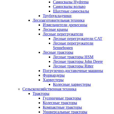
Самосвалы Hydrema
Самосвалы вольво
Шахтные самосвалы
Трубоукладчики
Лесозаготовительная техника
Измельчители древесины
Лесные краны
Лесные перегружатели
Лесные перегружатели CAT
Лесные перегружатели
Sennebogen
Лесные тракторы
Лесные тракторы HSM
Лесные тракторы John Deere
Лесные тракторы Ritter
Погрузочно-доставочные машины
Форвардеры
Харвестеры
Колесные харвестеры
Сельскохозяйственная техника
Тракторы
Гусеничные тракторы
Колесные тракторы
Компактные тракторы
Универсальные тракторы