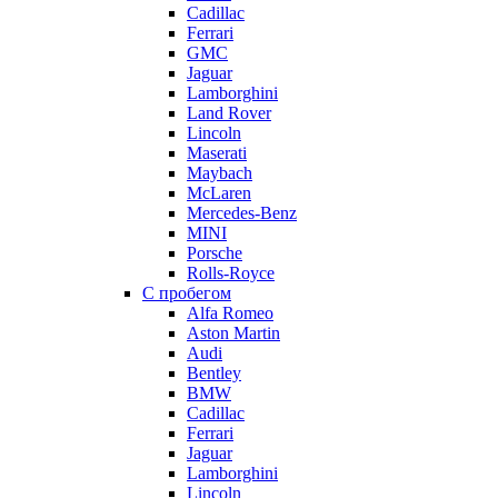
Cadillac
Ferrari
GMC
Jaguar
Lamborghini
Land Rover
Lincoln
Maserati
Maybach
McLaren
Mercedes-Benz
MINI
Porsche
Rolls-Royce
С пробегом
Alfa Romeo
Aston Martin
Audi
Bentley
BMW
Cadillac
Ferrari
Jaguar
Lamborghini
Lincoln