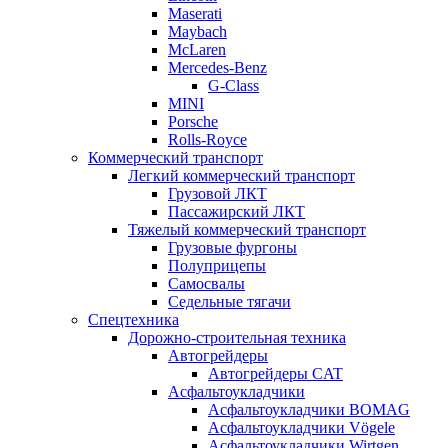
Maserati
Maybach
McLaren
Mercedes-Benz
G-Class
MINI
Porsche
Rolls-Royce
Коммерческий транспорт
Легкий коммерческий транспорт
Грузовой ЛКТ
Пассажирский ЛКТ
Тяжелый коммерческий транспорт
Грузовые фургоны
Полуприцепы
Самосвалы
Седельные тягачи
Спецтехника
Дорожно-строительная техника
Автогрейдеры
Автогрейдеры CAT
Асфальтоукладчики
Асфальтоукладчики BOMAG
Асфальтоукладчики Vögele
Асфальтоукладчики Wirtgen