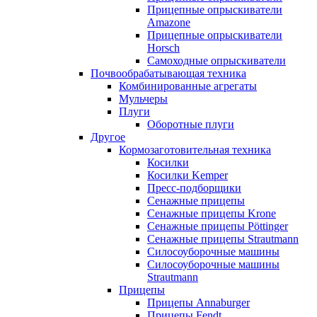
Прицепные опрыскиватели
Amazone
Прицепные опрыскиватели
Horsch
Самоходные опрыскиватели
Почвообрабатывающая техника
Комбинированные агрегаты
Мульчеры
Плуги
Оборотные плуги
Другое
Кормозаготовительная техника
Косилки
Косилки Kemper
Пресс-подборщики
Сенажные прицепы
Сенажные прицепы Krone
Сенажные прицепы Pöttinger
Сенажные прицепы Strautmann
Силосоуборочные машины
Силосоуборочные машины
Strautmann
Прицепы
Прицепы Annaburger
Прицепы Fendt