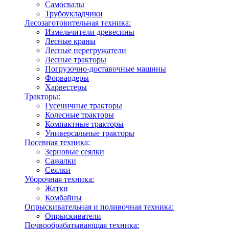
Самосвалы
Трубоукладчики
Лесозаготовительная техника:
Измельчители древесины
Лесные краны
Лесные перегружатели
Лесные тракторы
Погрузочно-доставочные машины
Форвардеры
Харвестеры
Тракторы:
Гусеничные тракторы
Колесные тракторы
Компактные тракторы
Универсальные тракторы
Посевная техника:
Зерновые сеялки
Сажалки
Сеялки
Уборочная техника:
Жатки
Комбайны
Опрыскивательная и поливочная техника:
Опрыскиватели
Почвообрабатывающая техника: