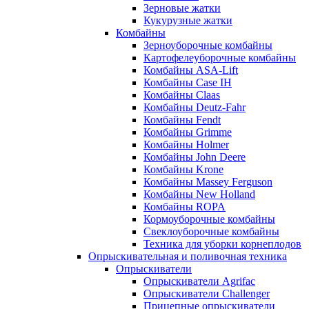
Зерновые жатки
Кукурузные жатки
Комбайны
Зерноуборочные комбайны
Картофелеуборочные комбайны
Комбайны ASA-Lift
Комбайны Case IH
Комбайны Claas
Комбайны Deutz-Fahr
Комбайны Fendt
Комбайны Grimme
Комбайны Holmer
Комбайны John Deere
Комбайны Krone
Комбайны Massey Ferguson
Комбайны New Holland
Комбайны ROPA
Кормоуборочные комбайны
Свеклоуборочные комбайны
Техника для уборки корнеплодов
Опрыскивательная и поливочная техника
Опрыскиватели
Опрыскиватели Agrifac
Опрыскиватели Challenger
Прицепные опрыскиватели