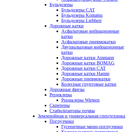
Бульдозеры
Бульдозеры CAT
Бульдозеры Komatsu
Бульдозеры Liebherr
Дорожные катки
Асфальтовые вибрационные
катки
Асфальтовые пневмокатки
Двухвальцовые вибрационные
катки
Дорожные катки Ammann
Дорожные катки BOMAG
Дорожные катки CAT
Дорожные катки Hamm
Дорожные пневмокатки
Колесные грунтовые катки
Дорожные фрезы
Рециклеры
Рециклеры Wirtgen
Скреперы
Стабилизаторы почвы
Землеройная и универсальная спецтехника
Погрузчики
Гусеничные мини-погрузчики
Колесные мини-погрузчики