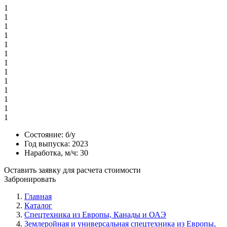
1
1
1
1
1
1
1
1
1
1
1
1
1
Состояние:
б/у
Год выпуска:
2023
Наработка, м/ч:
30
Оставить заявку для расчета стоимости
Забронировать
Главная
Каталог
Спецтехника из Европы, Канады и ОАЭ
Землеройная и универсальная спецтехника из Европы,