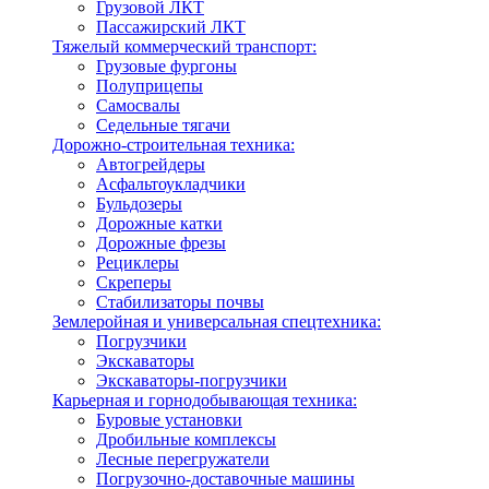
Грузовой ЛКТ
Пассажирский ЛКТ
Тяжелый коммерческий транспорт:
Грузовые фургоны
Полуприцепы
Самосвалы
Седельные тягачи
Дорожно-строительная техника:
Автогрейдеры
Асфальтоукладчики
Бульдозеры
Дорожные катки
Дорожные фрезы
Рециклеры
Скреперы
Стабилизаторы почвы
Землеройная и универсальная спецтехника:
Погрузчики
Экскаваторы
Экскаваторы-погрузчики
Карьерная и горнодобывающая техника:
Буровые установки
Дробильные комплексы
Лесные перегружатели
Погрузочно-доставочные машины