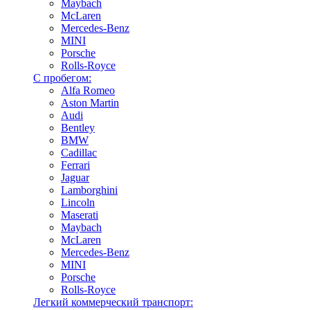
Maybach
McLaren
Mercedes-Benz
MINI
Porsche
Rolls-Royce
С пробегом:
Alfa Romeo
Aston Martin
Audi
Bentley
BMW
Cadillac
Ferrari
Jaguar
Lamborghini
Lincoln
Maserati
Maybach
McLaren
Mercedes-Benz
MINI
Porsche
Rolls-Royce
Легкий коммерческий транспорт: