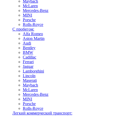
Maybach
McLaren
Mercedes-Benz
MINI
Porsche
Rolls-Royce
С пробегом:
Alfa Romeo
Aston Martin
Audi
Bentley
BMW
Cadillac
Ferrari
Jaguar
Lamborghini
Lincoln
Maserati
Maybach
McLaren
Mercedes-Benz
MINI
Porsche
Rolls-Royce
Легкий коммерческий транспорт: