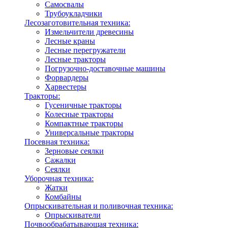
Самосвалы
Трубоукладчики
Лесозаготовительная техника:
Измельчители древесины
Лесные краны
Лесные перегружатели
Лесные тракторы
Погрузочно-доставочные машины
Форвардеры
Харвестеры
Тракторы:
Гусеничные тракторы
Колесные тракторы
Компактные тракторы
Универсальные тракторы
Посевная техника:
Зерновые сеялки
Сажалки
Сеялки
Уборочная техника:
Жатки
Комбайны
Опрыскивательная и поливочная техника:
Опрыскиватели
Почвообрабатывающая техника: