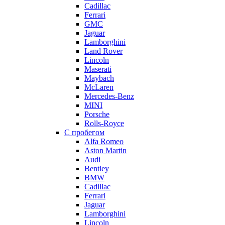
Cadillac
Ferrari
GMC
Jaguar
Lamborghini
Land Rover
Lincoln
Maserati
Maybach
McLaren
Mercedes-Benz
MINI
Porsche
Rolls-Royce
С пробегом
Alfa Romeo
Aston Martin
Audi
Bentley
BMW
Cadillac
Ferrari
Jaguar
Lamborghini
Lincoln