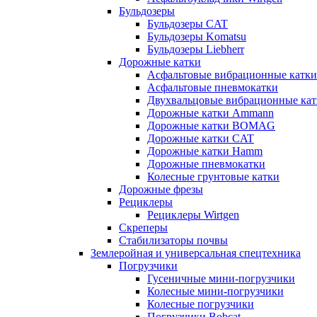
Бульдозеры
Бульдозеры CAT
Бульдозеры Komatsu
Бульдозеры Liebherr
Дорожные катки
Асфальтовые вибрационные катки
Асфальтовые пневмокатки
Двухвальцовые вибрационные кат
Дорожные катки Ammann
Дорожные катки BOMAG
Дорожные катки CAT
Дорожные катки Hamm
Дорожные пневмокатки
Колесные грунтовые катки
Дорожные фрезы
Рециклеры
Рециклеры Wirtgen
Скреперы
Стабилизаторы почвы
Землеройная и универсальная спецтехника
Погрузчики
Гусеничные мини-погрузчики
Колесные мини-погрузчики
Колесные погрузчики
Погрузчики Bobcat