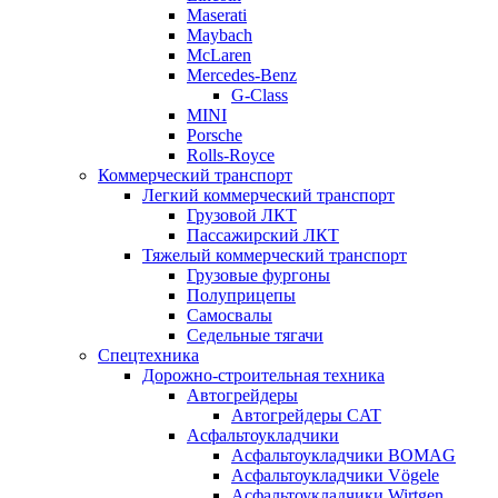
Maserati
Maybach
McLaren
Mercedes-Benz
G-Class
MINI
Porsche
Rolls-Royce
Коммерческий транспорт
Легкий коммерческий транспорт
Грузовой ЛКТ
Пассажирский ЛКТ
Тяжелый коммерческий транспорт
Грузовые фургоны
Полуприцепы
Самосвалы
Седельные тягачи
Спецтехника
Дорожно-строительная техника
Автогрейдеры
Автогрейдеры CAT
Асфальтоукладчики
Асфальтоукладчики BOMAG
Асфальтоукладчики Vögele
Асфальтоукладчики Wirtgen