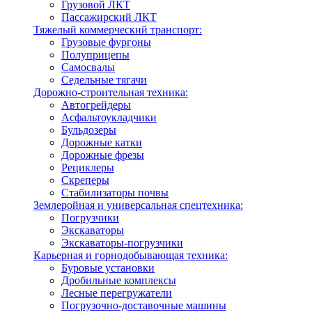
Грузовой ЛКТ
Пассажирский ЛКТ
Тяжелый коммерческий транспорт:
Грузовые фургоны
Полуприцепы
Самосвалы
Седельные тягачи
Дорожно-строительная техника:
Автогрейдеры
Асфальтоукладчики
Бульдозеры
Дорожные катки
Дорожные фрезы
Рециклеры
Скреперы
Стабилизаторы почвы
Землеройная и универсальная спецтехника:
Погрузчики
Экскаваторы
Экскаваторы-погрузчики
Карьерная и горнодобывающая техника:
Буровые установки
Дробильные комплексы
Лесные перегружатели
Погрузочно-доставочные машины