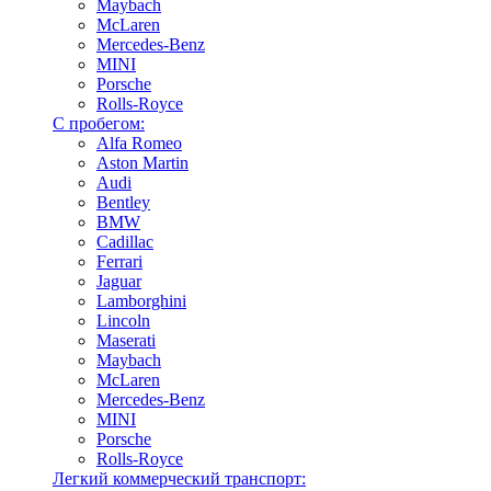
Maybach
McLaren
Mercedes-Benz
MINI
Porsche
Rolls-Royce
С пробегом:
Alfa Romeo
Aston Martin
Audi
Bentley
BMW
Cadillac
Ferrari
Jaguar
Lamborghini
Lincoln
Maserati
Maybach
McLaren
Mercedes-Benz
MINI
Porsche
Rolls-Royce
Легкий коммерческий транспорт: