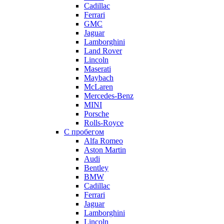
Cadillac
Ferrari
GMC
Jaguar
Lamborghini
Land Rover
Lincoln
Maserati
Maybach
McLaren
Mercedes-Benz
MINI
Porsche
Rolls-Royce
С пробегом
Alfa Romeo
Aston Martin
Audi
Bentley
BMW
Cadillac
Ferrari
Jaguar
Lamborghini
Lincoln