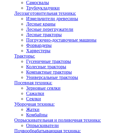
Самосвалы
Трубоукладчики
Лесозаготовительная техника:
Измельчители древесины
Лесные краны
Лесные перегружатели
Лесные тракторы
Погрузочно-доставочные машины
Форвардеры
Харвестеры
Тракторы:
Гусеничные тракторы
Колесные тракторы
Компактные тракторы
Универсальные тракторы
Посевная техника:
Зерновые сеялки
Сажалки
Сеялки
Уборочная техника:
Жатки
Комбайны
Опрыскивательная и поливочная техника:
Опрыскиватели
Почвообрабатывающая техника: